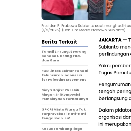
Presiden RI Prabowo Subianto saat menghadiri pe
(1/5/2025). (Dok. Tim Media Prabowo Subianto)
JAKARTA
— Te
Berita Terkait
Subianto men
Tamsil Linrung: Seorang
perlindungan 
Sahabat, Orang Tua,
dan Guru
Yakni pemben
FGD Lintas Sektor Tandai
Tugas Pemutu
Peluncuran Indonesia
for Palestine Movement
Pengumuman i
Biaya Haji 2026 Lebih
tengah pering
Ringan, Ini Komposisi
berlangsung d
Pembiayaan Terbarunya
Dalam pidaton
GPK RI Minta Warga Tak
Terprovokasi: Hati-Hati
organisasi d
Pengalihan Isu!
ini merupaka
Kasus Tambang Ilegal