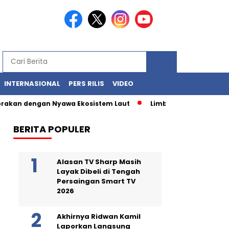
INTERNASIONAL
PERS RILIS
VIDEO
 dengan Nyawa Ekosistem Laut
Limbah Merah di Gudang: KLHK
BERITA POPULER
Alasan TV Sharp Masih
Layak Dibeli di Tengah
Persaingan Smart TV
2026
Akhirnya Ridwan Kamil
Laporkan Langsung