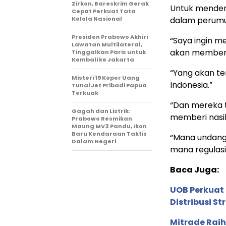
Zirkon, Bareskrim Gerak
Untuk menden
Cepat Perkuat Tata
Kelola Nasional
dalam perumu
Presiden Prabowo Akhiri
“Saya ingin m
Lawatan Multilateral,
akan membent
Tinggalkan Paris untuk
Kembali ke Jakarta
“Yang akan te
Misteri 19 Koper Uang
Indonesia.”
Tunai Jet Pribadi Papua
Terkuak
“Dan mereka 
Gagah dan Listrik:
memberi nasih
Prabowo Resmikan
Maung MV3 Pandu, Ikon
Baru Kendaraan Taktis
“Mana undang-
Dalam Negeri
mana regulasi
Baca Juga:
UOB Perkuat
Distribusi St
Mitrade Raih