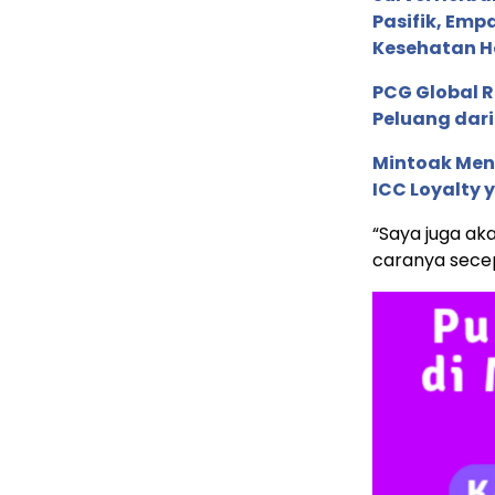
Pasifik, Em
Kesehatan Ho
PCG Global 
Peluang dari
Mintoak Men
ICC Loyalty 
“Saya juga a
caranya sece