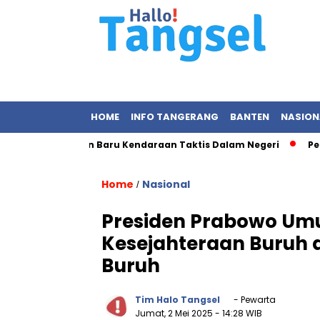
HOME
INFO TANGERANG
BANTEN
NASION
Pandu, Ikon Baru Kendaraan Taktis Dalam Negeri
Pertamban
Home
Nasional
/
Presiden Prabowo U
Kesejahteraan Buruh 
Buruh
Tim Halo Tangsel
- Pewarta
Jumat, 2 Mei 2025
- 14:28 WIB