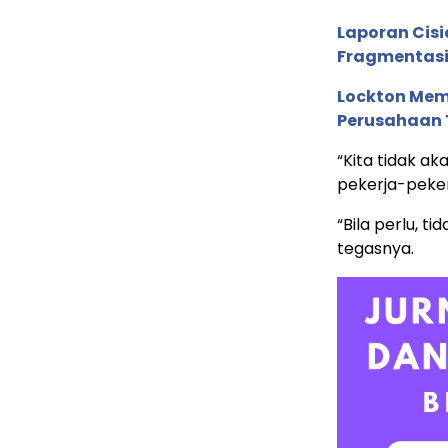
Laporan Cis
Fragmentasi
Lockton Mem
Perusahaan 
“Kita tidak a
pekerja-peker
“Bila perlu, t
tegasnya.