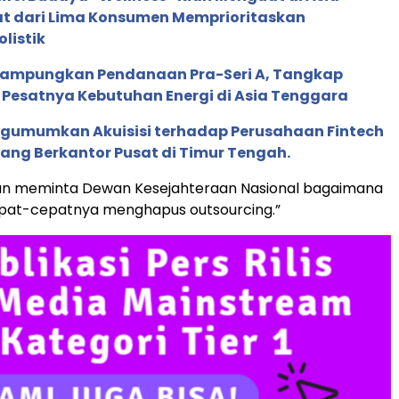
pat dari Lima Konsumen Memprioritaskan
listik
Rampungkan Pendanaan Pra-Seri A, Tangkap
 Pesatnya Kebutuhan Energi di Asia Tenggara
gumumkan Akuisisi terhadap Perusahaan Fintech
yang Berkantor Pusat di Timur Tengah.
kan meminta Dewan Kesejahteraan Nasional bagaimana
pat-cepatnya menghapus outsourcing.”