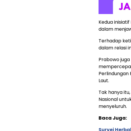
Kedua inisiat
dalam menjaw
Terhadap keti
dalam relasi in
Prabowo juga
mempercepat
Perlindungan
Laut.
Tak hanya it
Nasional untu
menyeluruh.
Baca Juga:
Survei Herba