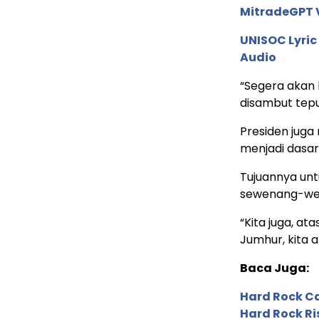
MitradeGPT V
UNISOC Lyri
Audio
“Segera akan 
disambut tepu
Presiden jug
menjadi dasa
Tujuannya un
sewenang-wen
“Kita juga, at
Jumhur, kita
Baca Juga:
Hard Rock C
Hard Rock Ri