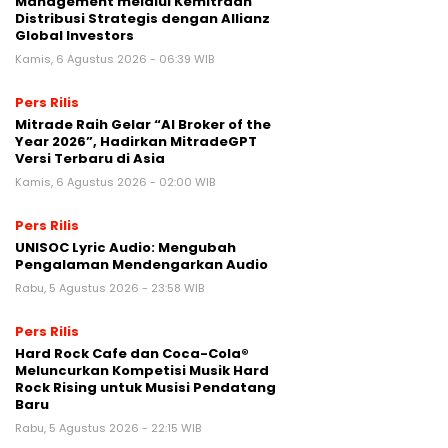
Management melalui Kemitraan
Distribusi Strategis dengan Allianz
Global Investors
Kamis, 6 Agustus 2026 - 06:39 WIB
Pers Rilis
Mitrade Raih Gelar “AI Broker of the
Year 2026”, Hadirkan MitradeGPT
Versi Terbaru di Asia
Kamis, 6 Agustus 2026 - 02:00 WIB
Pers Rilis
UNISOC Lyric Audio: Mengubah
Pengalaman Mendengarkan Audio
Rabu, 5 Agustus 2026 - 23:58 WIB
Pers Rilis
Hard Rock Cafe dan Coca-Cola®
Meluncurkan Kompetisi Musik Hard
Rock Rising untuk Musisi Pendatang
Baru
Rabu, 5 Agustus 2026 - 22:15 WIB