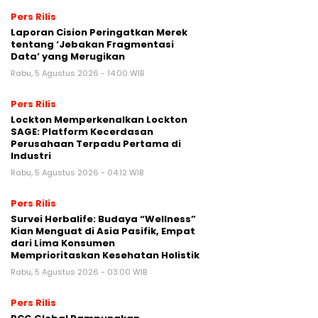
Pers Rilis
Laporan Cision Peringatkan Merek
tentang ‘Jebakan Fragmentasi
Data’ yang Merugikan
Rabu, 5 Agustus 2026 - 14:00 WIB
Pers Rilis
Lockton Memperkenalkan Lockton
SAGE: Platform Kecerdasan
Perusahaan Terpadu Pertama di
Industri
Rabu, 5 Agustus 2026 - 04:12 WIB
Pers Rilis
Survei Herbalife: Budaya “Wellness”
Kian Menguat di Asia Pasifik, Empat
dari Lima Konsumen
Memprioritaskan Kesehatan Holistik
Rabu, 5 Agustus 2026 - 03:00 WIB
Pers Rilis