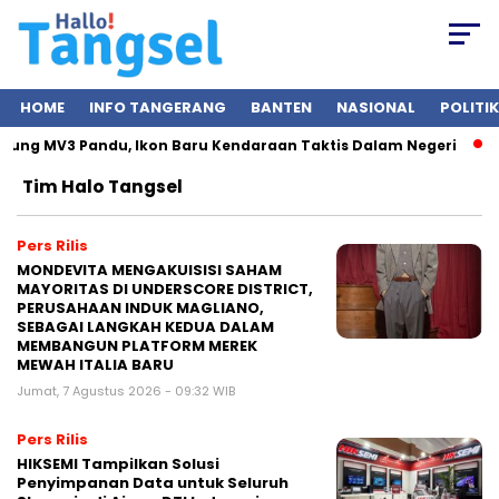
HOME
INFO TANGERANG
BANTEN
NASIONAL
POLITIK
ung MV3 Pandu, Ikon Baru Kendaraan Taktis Dalam Negeri
P
Tim Halo Tangsel
Pers Rilis
MONDEVITA MENGAKUISISI SAHAM
MAYORITAS DI UNDERSCORE DISTRICT,
PERUSAHAAN INDUK MAGLIANO,
SEBAGAI LANGKAH KEDUA DALAM
MEMBANGUN PLATFORM MEREK
MEWAH ITALIA BARU
Jumat, 7 Agustus 2026 - 09:32 WIB
Pers Rilis
HIKSEMI Tampilkan Solusi
Penyimpanan Data untuk Seluruh