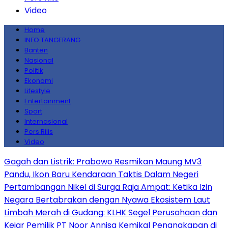
Video
Home
INFO TANGERANG
Banten
Nasional
Politik
Ekonomi
Lifestyle
Entertainment
Sport
Internasional
Pers Rilis
Video
Gagah dan Listrik: Prabowo Resmikan Maung MV3
Pandu, Ikon Baru Kendaraan Taktis Dalam Negeri
Pertambangan Nikel di Surga Raja Ampat: Ketika Izin
Negara Bertabrakan dengan Nyawa Ekosistem Laut
Limbah Merah di Gudang: KLHK Segel Perusahaan dan
Kejar Pemilik PT Noor Annisa Kemikal
Penangkapan di