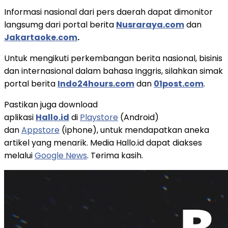
Informasi nasional dari pers daerah dapat dimonitor
langsumg dari portal berita
Nusraraya.com
dan
Jakartaoke.com
.
Untuk mengikuti perkembangan berita nasional, bisinis
dan internasional dalam bahasa Inggris, silahkan simak
portal berita
Indo24hours.com
dan
01post.com
.
Pastikan juga download
aplikasi
Hallo.id
di
Playstore
(Android)
dan
Appstore
(iphone), untuk mendapatkan aneka
artikel yang menarik. Media Hallo.id dapat diakses
melalui
Google News
. Terima kasih.