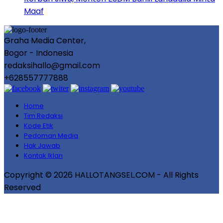
Maaf
Graha Media Center,
Bogor - Indonesia
redaksihallo@gmail.com
+628557777888
Home
Tim Redaksi
Kode Etik
Pedoman Media
Hak Jawab
Kontak Iklan
Copyright © 2026 HALLOTANGSEL.COM - All Rights
Reserved