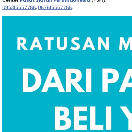
Center
Pusat Siaran Pers Indonesia
(PSPI):
085315557788
,
087815557788
.