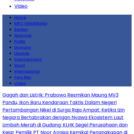
Video
Home
INFO TANGERANG
Banten
Nasional
Politik
Ekonomi
Lifestyle
Entertainment
Sport
Internasional
Pers Rilis
Video
Gagah dan Listrik: Prabowo Resmikan Maung MV3
Pandu, Ikon Baru Kendaraan Taktis Dalam Negeri
Pertambangan Nikel di Surga Raja Ampat: Ketika Izin
Negara Bertabrakan dengan Nyawa Ekosistem Laut
Limbah Merah di Gudang: KLHK Segel Perusahaan dan
Kejar Pemilik PT Noor Annisa Kemikal
Penangkapan di