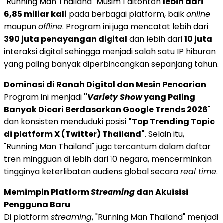
"Running Man Thailand" Musim 1 ditonton
lebih dari
6,85 miliar kali
pada berbagai platform, baik
online
maupun
offline
. Program ini juga mencatat lebih dari
390 juta penayangan digital
dan lebih dari
10 juta
interaksi digital sehingga menjadi salah satu IP hiburan
yang paling banyak diperbincangkan sepanjang tahun.
Dominasi di Ranah Digital dan Mesin Pencarian
Program ini menjadi
"
Variety Show
yang Paling
Banyak Dicari Berdasarkan Google Trends 2026
"
dan konsisten menduduki posisi
"Top Trending Topic
di platform X (Twitter) Thailand"
. Selain itu,
"Running Man Thailand" juga tercantum dalam daftar
tren mingguan di lebih dari 10 negara, mencerminkan
tingginya keterlibatan audiens global secara
real time
.
Memimpin Platform
Streaming
dan Akuisisi
Pengguna Baru
Di platform
streaming
, "Running Man Thailand" menjadi