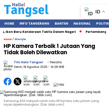
ID
HOME
INFO TANGERANG
BANTEN
NASIONAL
POLITIK
Ikon Baru Kendaraan Taktis Dalam Negeri
Pertambangan Nik
/
Home
lifestyle
HP Kamera Terbaik 1 Jutaan Yang
Tidak Boleh Dilewatkan
Tim Halo Tangsel
- Pewarta
Senin, 18 Agustus 2025
- 14:28 WIB
Samsung A03 menjadi salah satu HP kamera satu jutaan yang
layak dipertimbangkan. (Dok. blibli.com)