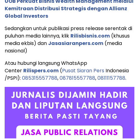
UOB Perkuat Bisnis Wealth Management melalui
Kemitraan Distribusi Strategis dengan Allianz
Global Investors
Sedangkan untuk publikasi press release serentak di
puluhan media lainnya, klik
Rilisbisnis.com
(khusus
media ekbis) dan
Jasasiaranpers.com
(media
nasional)
Atau hubungi langsung WhatsApp
Center
Rilispers.com
(
Pusat Siaran Pers
Indonesia
/PSPI):
085315557788
,
087815557788
,
08111157788
.