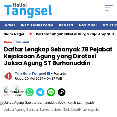
HOME
INFO TANGERANG
BANTEN
NASIONAL
POLITIK
Negeri
Pertambangan Nikel di Surga Raja Ampat: Ketika Iz
/
Home
Nasional
Daftar Lengkap Sebanyak 78 Pejabat
Kejaksaan Agung yang Dirotasi
Jaksa Agung ST Burhanuddin
Tim Halo Tangsel
- Pewarta
Rabu, 29 Mei 2024
- 04:37 WIB
Jaksa Agung Sanitiar Burhanuddin. (Dok. Kejati-jatim.go.id)