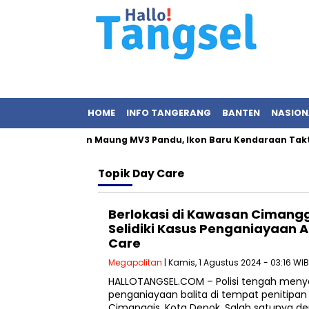
HOME
INFO TANGERANG
BANTEN
NASION
Prabowo Resmikan Maung MV3 Pandu, Ikon Baru Kendaraan Taktis
Topik
Day Care
Berlokasi di Kawasan Cimanggi
Selidiki Kasus Penganiayaan A
Care
Megapolitan
| Kamis, 1 Agustus 2024 - 03:16 WIB
HALLOTANGSEL.COM – Polisi tengah menye
penganiayaan balita di tempat penitipa
Cimanggis, Kota Depok. Salah satunya 