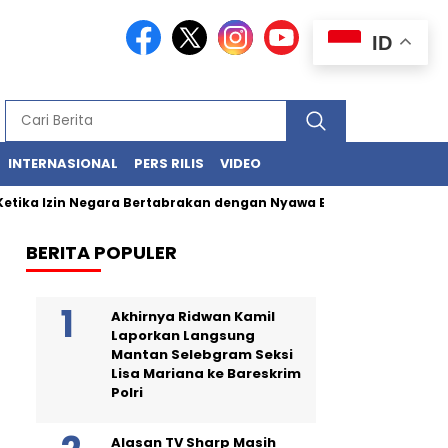
ID
INTERNASIONAL
PERS RILIS
VIDEO
ika Izin Negara Bertabrakan dengan Nyawa Ekosistem Laut
BERITA POPULER
Akhirnya Ridwan Kamil
Laporkan Langsung
Mantan Selebgram Seksi
Lisa Mariana ke Bareskrim
Polri
Alasan TV Sharp Masih