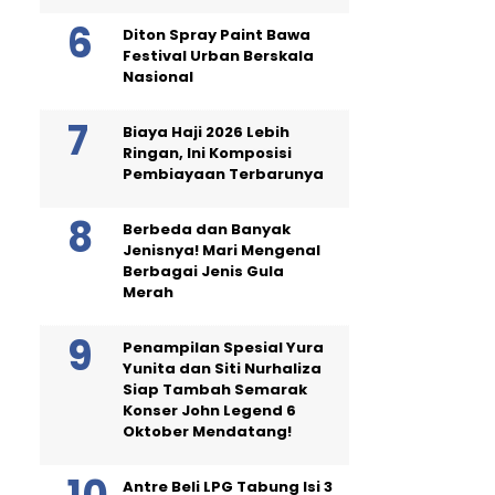
Diton Spray Paint Bawa
Festival Urban Berskala
Nasional
Biaya Haji 2026 Lebih
Ringan, Ini Komposisi
Pembiayaan Terbarunya
Berbeda dan Banyak
Jenisnya! Mari Mengenal
Berbagai Jenis Gula
Merah
Penampilan Spesial Yura
Yunita dan Siti Nurhaliza
Siap Tambah Semarak
Konser John Legend 6
Oktober Mendatang!
Antre Beli LPG Tabung Isi 3