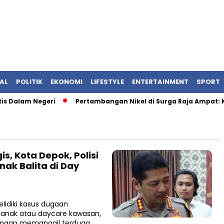
AL
POLITIK
EKONOMI
LIFESTYLE
ENTERTAINMENT
SPORT
 Dalam Negeri
Pertambangan Nikel di Surga Raja Ampat: Ket
s, Kota Depok, Polisi
nak Balita di Day
lidiki kasus dugaan
n anak atau daycare kawasan,
dengan memanggil terduga…