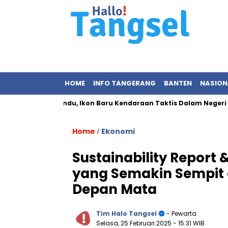
HOME
INFO TANGERANG
BANTEN
NASION
ung MV3 Pandu, Ikon Baru Kendaraan Taktis Dalam Negeri
P
Home
Ekonomi
/
Sustainability Report 
yang Semakin Sempit 
Depan Mata
Tim Halo Tangsel
- Pewarta
Selasa, 25 Februari 2025
- 15:31 WIB