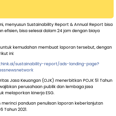
ni, menyusun Sustainability Report & Annual Report bisa
n efisien, bisa selesai dalam 24 jam dengan biaya
, untuk kemudahan membuat laporan tersebut, dengan
kut ini:
think.ai/sustainability-report/ads-landing-page?
essnewsnetwork
oritas Jasa Keuangan (OJK) menerbitkan POJK 51 Tahun
wajibkan perusahaan publik dan lembaga jasa
k melaporkan kinerja ESG.
merinci panduan penulisan laporan keberlanjutan
6 Tahun 2021.