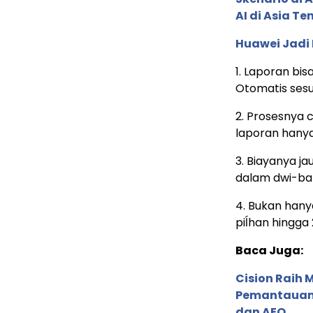
AI di Asia T
Huawei Jadi
1. Laporan bi
Otomatis sesu
2. Prosesnya 
laporan hanya
3. Biayanya j
dalam dwi-ba
4. Bukan hany
piĺhan hingga 
Baca Juga:
Cision Raih
Pemantauan d
dan AEO