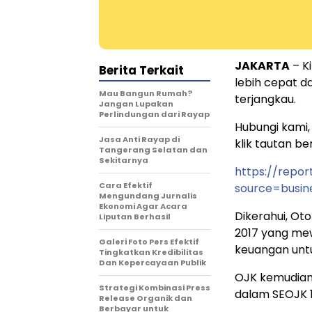
JAKARTA
– Ki
Berita Terkait
lebih cepat da
Mau Bangun Rumah?
terjangkau.
Jangan Lupakan
Perlindungan dari Rayap
Hubungi kami
Jasa Anti Rayap di
klik tautan beri
Tangerang Selatan dan
Sekitarnya
https://repor
Cara Efektif
source=busin
Mengundang Jurnalis
Ekonomi Agar Acara
Dikerahui, Ot
Liputan Berhasil
2017 yang me
Galeri Foto Pers Efektif
keuangan untu
Tingkatkan Kredibilitas
Dan Kepercayaan Publik
OJK kemudian 
Strategi Kombinasi Press
dalam SEOJK 1
Release Organik dan
Berbayar untuk