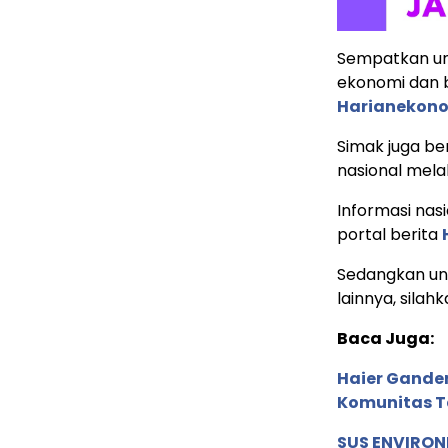
Sempatkan un
ekonomi dan b
Harianekon
Simak juga ber
nasional mela
Informasi nas
portal berita
Sedangkan unt
lainnya, silahk
Baca Juga:
Haier Ganden
Komunitas T
SUS ENVIRONM