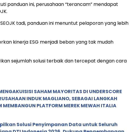
uti panduan ini, perusahaan “terancam” mendapat
OJK.
SEOJK tadi, panduan ini menuntut pelaporan yang lebih
orkan kinerja ESG menjadi beban yang tak mudah
an sejumlah solusi terbaik dan tercepat dengan cara
MENGAKUISISI SAHAM MAYORITAS DI UNDERSCORE
ERUSAHAAN INDUK MAGLIANO, SEBAGAI LANGKAH
M MEMBANGUN PLATFORM MEREK MEWAH ITALIA
pilkan Solusi Penyimpanan Data untuk Seluruh
 Ajang DTI Indonesia 2026, Dukung Pengembangan