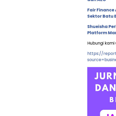
Fair Financ
Sektor Batu 
Shueisha Pe
Platform Ma
Hubungi kami u
https://repor
source=busin