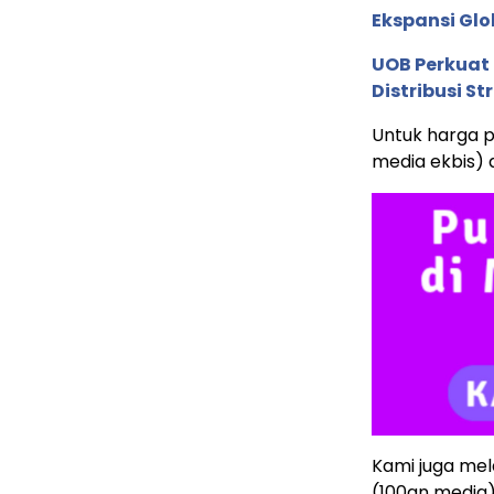
Ekspansi Glo
UOB Perkuat
Distribusi St
Untuk harga p
media ekbis)
Kami juga mela
(100an media