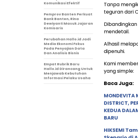
Komunikasi Efektif
Tanpa mengik
teguran dari 
Pemprov Banten Perkuat
Bank Banten, Rina
Dibandingkan 
Dewiyanti Masuk Jajaran
Komisaris
mendetail.
Perubahan Hallo.id Jadi
Alhasil melap
Media Ekonomi Fokus
Pada Penyajian Data
dipenuhi.
Dan Analisis Bisnis
Kami memberik
Empat Rubrik Baru
Hallo.id Dirancang Untuk
yang simple:
Menjawab Kebutuhan
Informasi Pelaku Usaha
Baca Juga:
MONDEVITA 
DISTRICT, P
KEDUA DALA
BARU
HIKSEMI Tam
Skenario di