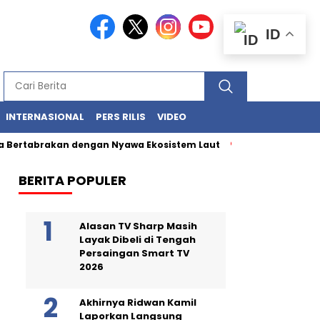
ID
INTERNASIONAL
PERS RILIS
VIDEO
tabrakan dengan Nyawa Ekosistem Laut
Limbah Merah di Guda
BERITA POPULER
Alasan TV Sharp Masih
Layak Dibeli di Tengah
Persaingan Smart TV
2026
Akhirnya Ridwan Kamil
Laporkan Langsung