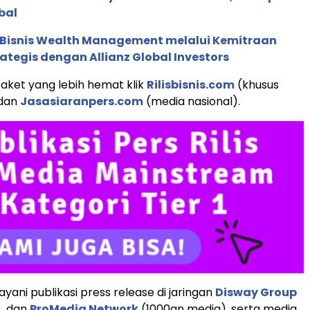
bal
 Bisnis Wealth Management melalui Kemitraan
rategis dengan Allianz Global Investors
aket yang lebih hemat klik
Rilisbisnis.com
(khusus
 dan
Jasasiaranpers.com
(media nasional).
yani publikasi press release di jaringan
Disway Group
), dan
ProMedia Network
(1000an media), serta media