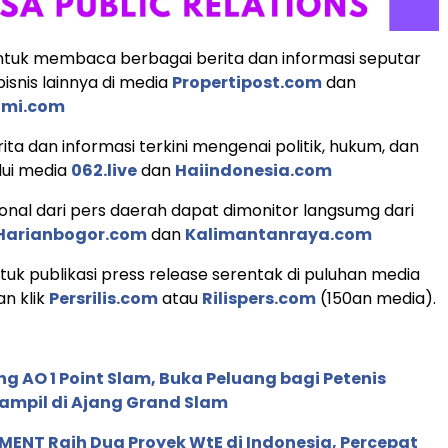
tuk membaca berbagai berita dan informasi seputar
isnis lainnya di media
Propertipost.com
dan
omi.com
ita dan informasi terkini mengenai politik, hukum, dan
lui media
062.live
dan
Haiindonesia.com
ional dari pers daerah dapat dimonitor langsumg dari
Harianbogor.com
dan
Kalimantanraya.com
uk publikasi press release serentak di puluhan media
an klik
Persrilis.com
atau
Rilispers.com
(150an media).
g AO 1 Point Slam, Buka Peluang bagi Petenis
ampil di Ajang Grand Slam
ENT Raih Dua Proyek WtE di Indonesia, Percepat