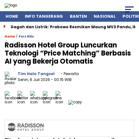
HOME
INFO TANGERANG
BANTEN
NASIONAL
POLITIK
Gagah dan Listrik: Prabowo Resmikan Maung MV3 Pandu, Ik
/
Home
Pers Rilis
Radisson Hotel Group Luncurkan
Teknologi “Price Matching” Berbasis
AI yang Bekerja Otomatis
Tim Halo Tangsel
- Pewarta
Senin, 6 Juli 2026
- 00:15 WIB