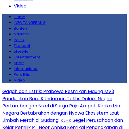
Video
Home
INFO TANGERANG
Banten
Nasional
Politik
Ekonomi
Lifestyle
Entertainment
Sport
Internasional
Pers Rilis
Video
Gagah dan Listrik: Prabowo Resmikan Maung MV3
Pandu, Ikon Baru Kendaraan Taktis Dalam Negeri
Pertambangan Nikel di Surga Raja Ampat: Ketika Izin
Negara Bertabrakan dengan Nyawa Ekosistem Laut
Limbah Merah di Gudang: KLHK Segel Perusahaan dan
Kejar Pemilik PT Noor Annisa Kemikal
Penangkapan di