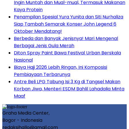
Ingin Muntah dan Mual-mual, Termasuk Makanan
Kaya Protein
Penampilan Spesial Yura Yunita dan Siti Nurhaliza
Siap Tambah Semarak Konser John Legend 6
Oktober Mendatang!
Berbeda dan Banyak Jenisnya! Mari Mengenal
Berbagai Jenis Gula Merah
Diton Spray Paint Bawa Festival Urban Berskala
Nasional
Biaya Haji 2026 Lebih Ringan, Ini Komposisi
Pembiayaan Terbarunya
Antre Beli LPG Tabung Isi 3 Kg di Tangsel Makan
Korban Jiwa, Menteri ESDM Bahlil Lahadalia Minta
Maaf
Graha Media Center,
Bogor - Indonesia
redaksihallo@gmail.com