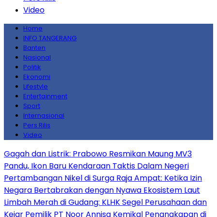
Video
Home
INFO TANGERANG
Banten
Nasional
Politik
Ekonomi
Lifestyle
Entertainment
Sport
Internasional
Pers Rilis
Video
Gagah dan Listrik: Prabowo Resmikan Maung MV3
Pandu, Ikon Baru Kendaraan Taktis Dalam Negeri
Pertambangan Nikel di Surga Raja Ampat: Ketika Izin
Negara Bertabrakan dengan Nyawa Ekosistem Laut
Limbah Merah di Gudang: KLHK Segel Perusahaan dan
Kejar Pemilik PT Noor Annisa Kemikal
Penangkapan di