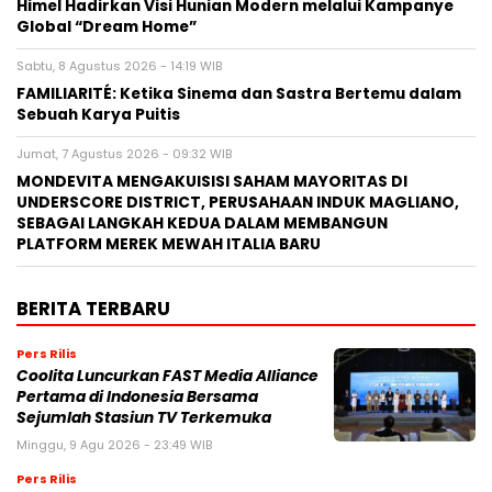
Himel Hadirkan Visi Hunian Modern melalui Kampanye
Global “Dream Home”
Sabtu, 8 Agustus 2026 - 14:19 WIB
FAMILIARITÉ: Ketika Sinema dan Sastra Bertemu dalam
Sebuah Karya Puitis
Jumat, 7 Agustus 2026 - 09:32 WIB
MONDEVITA MENGAKUISISI SAHAM MAYORITAS DI
UNDERSCORE DISTRICT, PERUSAHAAN INDUK MAGLIANO,
SEBAGAI LANGKAH KEDUA DALAM MEMBANGUN
PLATFORM MEREK MEWAH ITALIA BARU
BERITA TERBARU
Pers Rilis
Coolita Luncurkan FAST Media Alliance
Pertama di Indonesia Bersama
Sejumlah Stasiun TV Terkemuka
Minggu, 9 Agu 2026 - 23:49 WIB
Pers Rilis