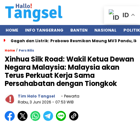
ID
HOME
INFO TANGERANG
BANTEN
NASIONAL
POLITIK
Gagah dan Listrik: Prabowo Resmikan Maung MV3 Pandu, Ik
/
Home
Pers Rilis
Xinhua Silk Road: Wakil Ketua Dewan
Negara Malaysia: Malaysia akan
Terus Perkuat Kerja Sama
Persahabatan dengan Tiongkok
Tim Halo Tangsel
- Pewarta
Rabu, 3 Juni 2026
- 07:53 WIB