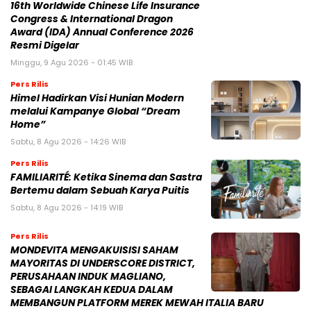
16th Worldwide Chinese Life Insurance
Congress & International Dragon
Award (IDA) Annual Conference 2026
Resmi Digelar
Minggu, 9 Agu 2026 - 01:45 WIB
Pers Rilis
Himel Hadirkan Visi Hunian Modern
melalui Kampanye Global “Dream
Home”
Sabtu, 8 Agu 2026 - 14:26 WIB
Pers Rilis
FAMILIARITÉ: Ketika Sinema dan Sastra
Bertemu dalam Sebuah Karya Puitis
Sabtu, 8 Agu 2026 - 14:19 WIB
Pers Rilis
MONDEVITA MENGAKUISISI SAHAM
MAYORITAS DI UNDERSCORE DISTRICT,
PERUSAHAAN INDUK MAGLIANO,
SEBAGAI LANGKAH KEDUA DALAM
MEMBANGUN PLATFORM MEREK MEWAH ITALIA BARU