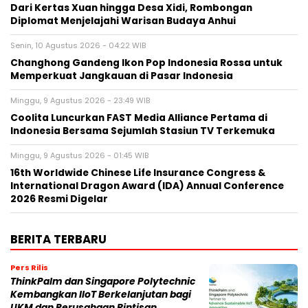
Dari Kertas Xuan hingga Desa Xidi, Rombongan
Diplomat Menjelajahi Warisan Budaya Anhui
Senin, 10 Agustus 2026 - 04:22 WIB
Changhong Gandeng Ikon Pop Indonesia Rossa untuk
Memperkuat Jangkauan di Pasar Indonesia
Minggu, 9 Agustus 2026 - 23:49 WIB
Coolita Luncurkan FAST Media Alliance Pertama di
Indonesia Bersama Sejumlah Stasiun TV Terkemuka
Minggu, 9 Agustus 2026 - 01:45 WIB
16th Worldwide Chinese Life Insurance Congress &
International Dragon Award (IDA) Annual Conference
2026 Resmi Digelar
BERITA TERBARU
Pers Rilis
ThinkPalm dan Singapore Polytechnic
Kembangkan IIoT Berkelanjutan bagi
UKM dan Perusahaan Rintisan