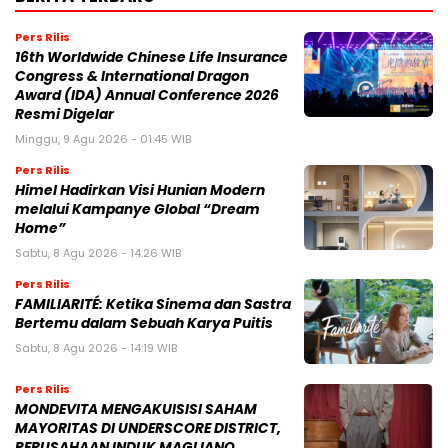
Pers Rilis
16th Worldwide Chinese Life Insurance
Congress & International Dragon
Award (IDA) Annual Conference 2026
Resmi Digelar
Minggu, 9 Agu 2026 - 01:45 WIB
Pers Rilis
Himel Hadirkan Visi Hunian Modern
melalui Kampanye Global “Dream
Home”
Sabtu, 8 Agu 2026 - 14:26 WIB
Pers Rilis
FAMILIARITÉ: Ketika Sinema dan Sastra
Bertemu dalam Sebuah Karya Puitis
Sabtu, 8 Agu 2026 - 14:19 WIB
Pers Rilis
MONDEVITA MENGAKUISISI SAHAM
MAYORITAS DI UNDERSCORE DISTRICT,
PERUSAHAAN INDUK MAGLIANO,