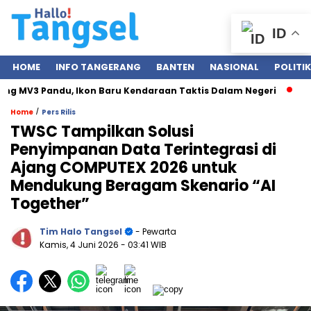
ID
HOME
INFO TANGERANG
BANTEN
NASIONAL
POLITIK
ng MV3 Pandu, Ikon Baru Kendaraan Taktis Dalam Negeri
Pe
/
Home
Pers Rilis
TWSC Tampilkan Solusi
Penyimpanan Data Terintegrasi di
Ajang COMPUTEX 2026 untuk
Mendukung Beragam Skenario “AI
Together”
Tim Halo Tangsel
- Pewarta
Kamis, 4 Juni 2026
- 03:41 WIB