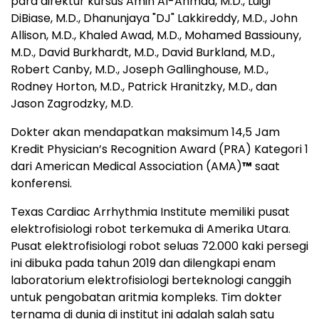
para direktur kursus Amin Al-Ahmad, M.D., Luigi
DiBiase, M.D., Dhanunjaya "DJ" Lakkireddy, M.D., John
Allison, M.D., Khaled Awad, M.D., Mohamed Bassiouny,
M.D., David Burkhardt, M.D., David Burkland, M.D.,
Robert Canby, M.D., Joseph Gallinghouse, M.D.,
Rodney Horton, M.D., Patrick Hranitzky, M.D., dan
Jason Zagrodzky, M.D.
Dokter akan mendapatkan maksimum 14,5 Jam
Kredit Physician’s Recognition Award (PRA) Kategori 1
dari American Medical Association (AMA)
™
saat
konferensi.
Texas Cardiac Arrhythmia Institute memiliki pusat
elektrofisiologi robot terkemuka di Amerika Utara.
Pusat elektrofisiologi robot seluas 72.000 kaki persegi
ini dibuka pada tahun 2019 dan dilengkapi enam
laboratorium elektrofisiologi berteknologi canggih
untuk pengobatan aritmia kompleks. Tim dokter
ternama di dunia di institut ini adalah salah satu