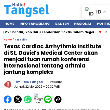
ID
HOME
INFO TANGERANG
BANTEN
NASIONAL
POLITIK
MV3 Pandu, Ikon Baru Kendaraan Taktis Dalam Negeri
Perta
/
Home
Pers Rilis
Texas Cardiac Arrhythmia Institute
di St. David’s Medical Center akan
menjadi tuan rumah konferensi
internasional tentang aritmia
jantung kompleks
Tim Halo Tangsel
- Pewarta
Jumat, 22 Mei 2026
- 20:32 WIB