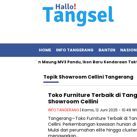
HOME
INFO TANGERANG
BANTEN
NASION
Prabowo Resmikan Maung MV3 Pandu, Ikon Baru Kendaraan Taktis
Topik
Showroom Cellini Tangerang
Toko Furniture Terbaik di Ta
Showroom Cellini
INFO TANGERANG
| Kamis, 12 Juni 2025 - 10:49 W
Tangerang—Toko Furniture Terbaik di T
Cellini. Perkembangan kawasan hunian d
Mulai dari perumahan elite hingga clust
menawarkan…