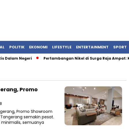
AL
POLITIK
EKONOMI
LIFESTYLE
ENTERTAINMENT
SPORT
 Dalam Negeri
Pertambangan Nikel di Surga Raja Ampat: Ket
ngerang, Promo
IB
angerang, Promo Showroom
i Tangerang semakin pesat.
er minimalis, semuanya