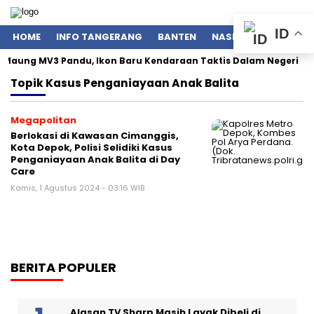
ID
HOME
INFO TANGERANG
BANTEN
NASIONAL
POLITIK
 Maung MV3 Pandu, Ikon Baru Kendaraan Taktis Dalam Negeri
Topik
Kasus Penganiayaan Anak Balita
Megapolitan
Berlokasi di Kawasan Cimanggis,
Kota Depok, Polisi Selidiki Kasus
Penganiayaan Anak Balita di Day
Care
Kamis, 1 Agustus 2024 - 03:16 WIB
BERITA POPULER
Alasan TV Sharp Masih Layak Dibeli di