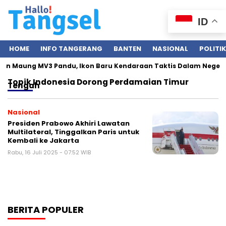
ID
HOME
INFO TANGERANG
BANTEN
NASIONAL
POLITIK
kan Maung MV3 Pandu, Ikon Baru Kendaraan Taktis Dalam Negeri
Topik
Indonesia Dorong Perdamaian Timur
Tengah
Nasional
Presiden Prabowo Akhiri Lawatan
Multilateral, Tinggalkan Paris untuk
Kembali ke Jakarta
Rabu, 16 Juli 2025 - 07:52 WIB
BERITA POPULER