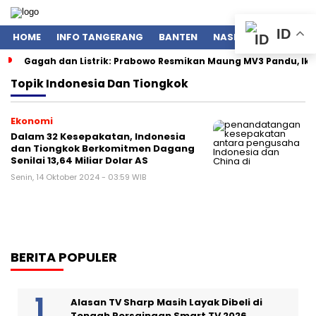
ID
HOME
INFO TANGERANG
BANTEN
NASIONAL
POLITIK
Gagah dan Listrik: Prabowo Resmikan Maung MV3 Pandu, Ik
Topik
Indonesia Dan Tiongkok
Ekonomi
Dalam 32 Kesepakatan, Indonesia
dan Tiongkok Berkomitmen Dagang
Senilai 13,64 Miliar Dolar AS
Senin, 14 Oktober 2024 - 03:59 WIB
BERITA POPULER
Alasan TV Sharp Masih Layak Dibeli di
Tengah Persaingan Smart TV 2026