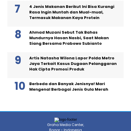
4 Jenis Makanan Berikut Ini Bisa Kurangi
Rasa Ingin Muntah dan Mual-mual,
Termasuk Makanan Kaya Protein
Ahmad Muzani Sebut Tak Bahas
Mundurnya Hasan Nasbi, Saat Makan
Siang Bersama Prabowo Subianto
Artis Natasha Wilona Lapor Polda Metro
Jaya Terkait Kasus Dugaan Pelanggaran
Hak Cipta Promosi Produk
Berbeda dan Banyak Jenisnya! Mari
Mengenal Berbagai Jenis Gula Merah
Graha Media Center,
Bogor - Indonesia