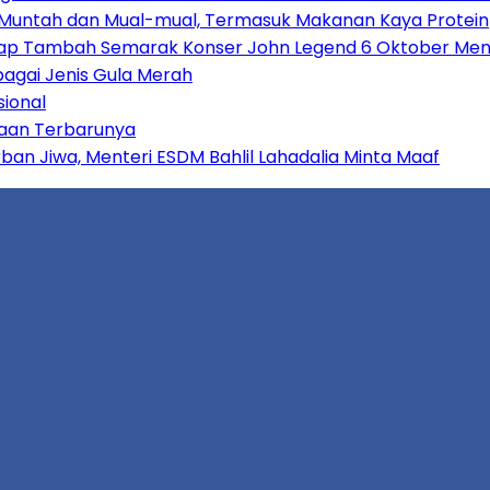
gin Muntah dan Mual-mual, Termasuk Makanan Kaya Protein
za Siap Tambah Semarak Konser John Legend 6 Oktober Me
agai Jenis Gula Merah
sional
ayaan Terbarunya
rban Jiwa, Menteri ESDM Bahlil Lahadalia Minta Maaf