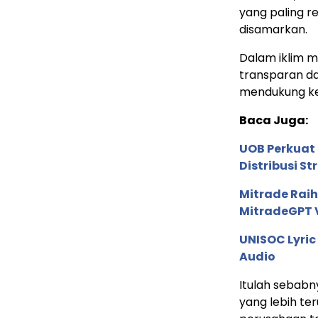
yang paling r
disamarkan.
Dalam iklim m
transparan dan
mendukung ke
Baca Juga:
UOB Perkuat
Distribusi St
Mitrade Raih
MitradeGPT V
UNISOC Lyri
Audio
Itulah sebab
yang lebih te