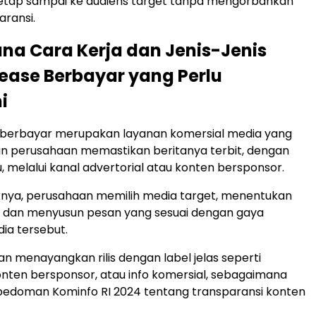
etap sampai ke audiens target tanpa mengorbankan
aransi.
a Cara Kerja dan Jenis-Jenis
lease Berbayar yang Perlu
i
e berbayar merupakan layanan komersial media yang
 perusahaan memastikan beritanya terbit, dengan
, melalui kanal advertorial atau konten bersponsor.
knya, perusahaan memilih media target, menentukan
, dan menyusun pesan yang sesuai dengan gaya
a tersebut.
n menayangkan rilis dengan label jelas seperti
konten bersponsor, atau info komersial, sebagaimana
pedoman Kominfo RI 2024 tentang transparansi konten