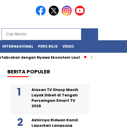
INTERNASIONAL
PERS RILIS
VIDEO
rakan dengan Nyawa Ekosistem Laut
Limbah Merah di Gudang:
BERITA POPULER
Alasan TV Sharp Masih
Layak Dibeli di Tengah
Persaingan Smart TV
2026
Akhirnya Ridwan Kamil
Laporkan Langsung