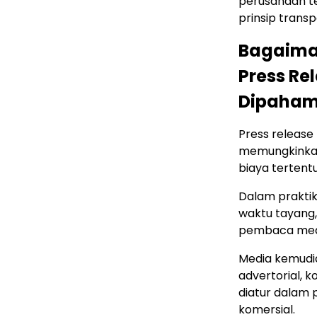
perusahaan t
prinsip transp
Bagaiman
Press Re
Dipaham
Press releas
memungkinkan
biaya tertentu
Dalam prakti
waktu tayang
pembaca medi
Media kemudia
advertorial, 
diatur dalam 
komersial.