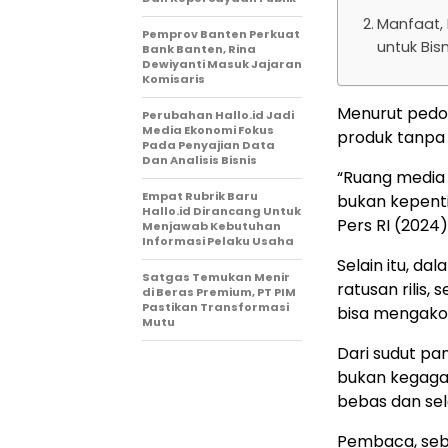
Manfaat, 
Pemprov Banten Perkuat
untuk Bis
Bank Banten, Rina
Dewiyanti Masuk Jajaran
Komisaris
Menurut pedo
Perubahan Hallo.id Jadi
Media Ekonomi Fokus
produk tanpa s
Pada Penyajian Data
Dan Analisis Bisnis
“Ruang media 
Empat Rubrik Baru
bukan kepenti
Hallo.id Dirancang Untuk
Pers RI (2024
Menjawab Kebutuhan
Informasi Pelaku Usaha
Selain itu, da
Satgas Temukan Menir
ratusan rilis,
di Beras Premium, PT PIM
Pastikan Transformasi
bisa mengako
Mutu
Dari sudut pan
bukan kegagal
bebas dan sele
Pembaca, seb