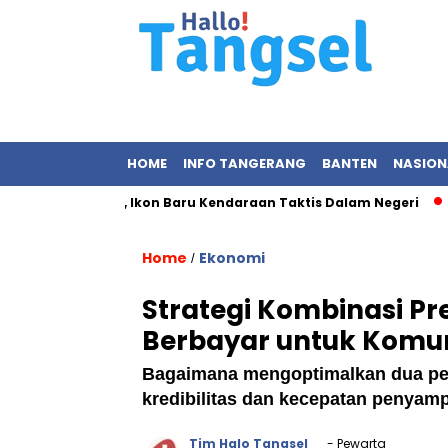
HOME
INFO TANGERANG
BANTEN
NASION
 MV3 Pandu, Ikon Baru Kendaraan Taktis Dalam Negeri
Pert
Home
Ekonomi
/
Strategi Kombinasi Pr
Berbayar untuk Komuni
Bagaimana mengoptimalkan dua pen
kredibilitas dan kecepatan penyamp
Tim Halo Tangsel
- Pewarta