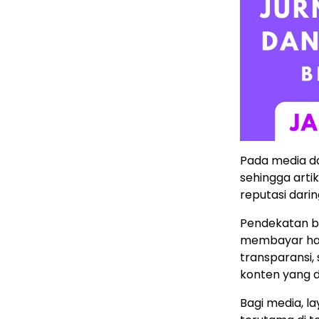
Pada media d
sehingga arti
reputasi dari
Pendekatan be
membayar hak
transparansi,
konten yang d
Bagi media, l