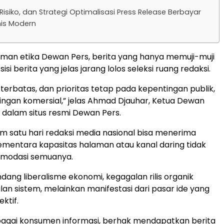
Risiko, dan Strategi Optimalisasi Press Release Berbayar
nis Modern
man etika Dewan Pers, berita yang hanya memuji-muji
isi berita yang jelas jarang lolos seleksi ruang redaksi.
terbatas, dan prioritas tetap pada kepentingan publik,
ngan komersial,” jelas Ahmad Djauhar, Ketua Dewan
) dalam situs resmi Dewan Pers.
lam satu hari redaksi media nasional bisa menerima
 sementara kapasitas halaman atau kanal daring tidak
modasi semuanya.
dang liberalisme ekonomi, kegagalan rilis organik
an sistem, melainkan manifestasi dari pasar ide yang
ktif.
agai konsumen informasi, berhak mendapatkan berita