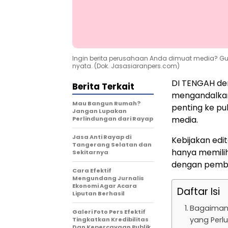
Ingin berita perusahaan Anda dimuat media? Gunak
nyata. (Dok. Jasasiaranpers.com)
DI TENGAH der
Berita Terkait
mengandalkan
Mau Bangun Rumah?
penting ke pub
Jangan Lupakan
media.
Perlindungan dari Rayap
Jasa Anti Rayap di
Kebijakan edi
Tangerang Selatan dan
hanya memilih 
Sekitarnya
dengan pembac
Cara Efektif
Mengundang Jurnalis
Ekonomi Agar Acara
Daftar Isi
Liputan Berhasil
Bagaimana
Galeri Foto Pers Efektif
yang Perl
Tingkatkan Kredibilitas
Dan Kepercayaan Publik