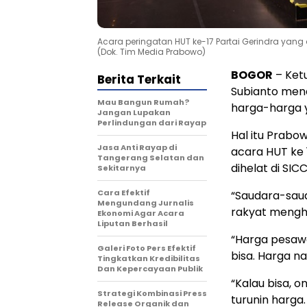
Acara peringatan HUT ke-17 Partai Gerindra yang di
(Dok. Tim Media Prabowo)
BOGOR
– Ket
Berita Terkait
Subianto men
Mau Bangun Rumah?
harga-harga 
Jangan Lupakan
Perlindungan dari Rayap
Hal itu Prab
Jasa Anti Rayap di
acara HUT ke 
Tangerang Selatan dan
dihelat di SIC
Sekitarnya
Cara Efektif
“Saudara-sauda
Mengundang Jurnalis
rakyat mengha
Ekonomi Agar Acara
Liputan Berhasil
“Harga pesawat
Galeri Foto Pers Efektif
bisa. Harga na
Tingkatkan Kredibilitas
Dan Kepercayaan Publik
“Kalau bisa, o
Strategi Kombinasi Press
turunin harga
Release Organik dan