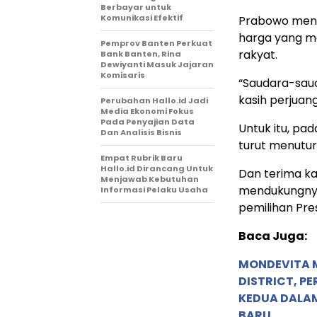
Berbayar untuk
Komunikasi Efektif
Prabowo meng
harga yang m
Pemprov Banten Perkuat
rakyat.
Bank Banten, Rina
Dewiyanti Masuk Jajaran
Komisaris
“Saudara-saud
kasih perjuan
Perubahan Hallo.id Jadi
Media Ekonomi Fokus
Pada Penyajian Data
Untuk itu, pa
Dan Analisis Bisnis
turut menutur
Empat Rubrik Baru
Hallo.id Dirancang Untuk
Dan terima ka
Menjawab Kebutuhan
mendukungnya
Informasi Pelaku Usaha
pemilihan Pre
Baca Juga:
MONDEVITA 
DISTRICT, P
KEDUA DALA
BARU