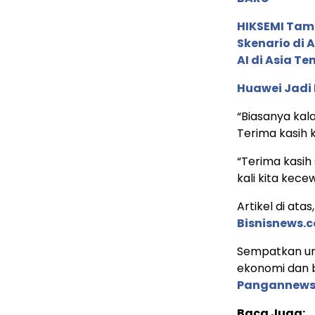
HIKSEMI Tam
Skenario di
AI di Asia T
Huawei Jadi
“Biasanya kala
Terima kasih 
“Terima kasih
kali kita kece
Artikel di ata
Bisnisnews.
Sempatkan un
ekonomi dan b
Pangannews
Baca Juga: