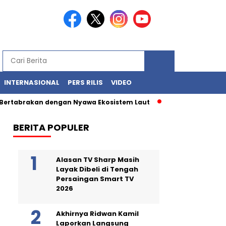
INTERNASIONAL
PERS RILIS
VIDEO
rakan dengan Nyawa Ekosistem Laut
Limbah Merah di Gudang
BERITA POPULER
Alasan TV Sharp Masih
Layak Dibeli di Tengah
Persaingan Smart TV
2026
Akhirnya Ridwan Kamil
Laporkan Langsung