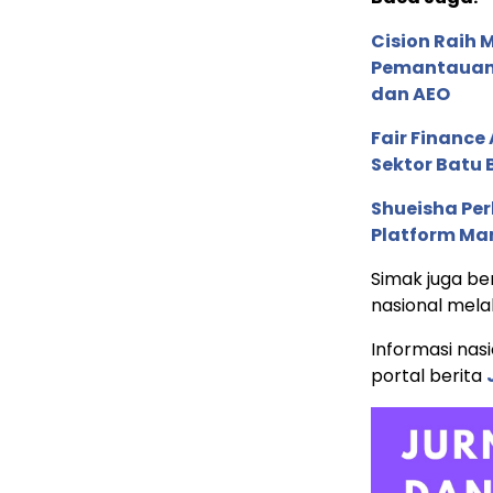
Cision Raih
Pemantauan d
dan AEO
Fair Financ
Sektor Batu 
Shueisha Pe
Platform Ma
Simak juga ber
nasional mela
Informasi nas
portal berita