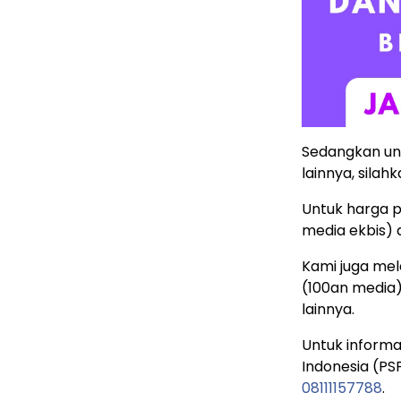
Sedangkan unt
lainnya, silahk
Untuk harga p
media ekbis)
Kami juga mela
(100an media
lainnya.
Untuk informa
Indonesia (PSP
08111157788
.