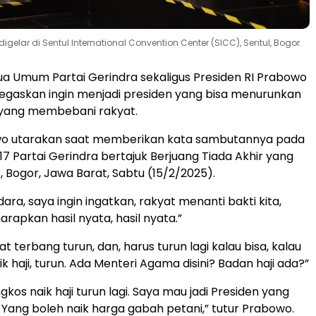
gelar di Sentul International Convention Center (SICC), Sentul, Bogor.
ua Umum Partai Gerindra sekaligus Presiden RI Prabowo
egaskan ingin menjadi presiden yang bisa menurunkan
yang membebani rakyat.
owo utarakan saat memberikan kata sambutannya pada
17 Partai Gerindra bertajuk Berjuang Tiada Akhir yang
C, Bogor, Jawa Barat, Sabtu (15/2/2025).
ra, saya ingin ingatkan, rakyat menanti bakti kita,
rapkan hasil nyata, hasil nyata.”
 terbang turun, dan, harus turun lagi kalau bisa, kalau
ik haji, turun. Ada Menteri Agama disini? Badan haji ada?”
ngkos naik haji turun lagi. Saya mau jadi Presiden yang
. Yang boleh naik harga gabah petani,” tutur Prabowo.