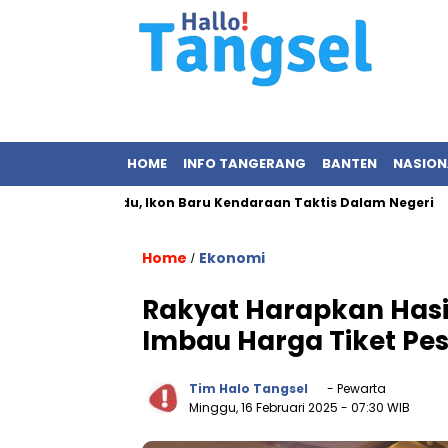
HOME
INFO TANGERANG
BANTEN
NASION
g MV3 Pandu, Ikon Baru Kendaraan Taktis Dalam Negeri
Pert
Home
Ekonomi
/
Rakyat Harapkan Hasi
Imbau Harga Tiket Pes
Tim Halo Tangsel
- Pewarta
Minggu, 16 Februari 2025
- 07:30 WIB