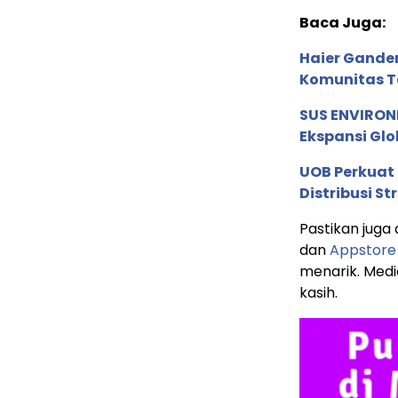
Baca Juga:
Haier Ganden
Komunitas T
SUS ENVIRONM
Ekspansi Glo
UOB Perkuat
Distribusi St
Pastikan juga
dan
Appstore
menarik. Media
kasih.