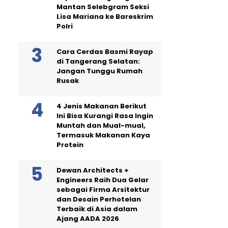
Mantan Selebgram Seksi
Lisa Mariana ke Bareskrim
Polri
Cara Cerdas Basmi Rayap
di Tangerang Selatan:
Jangan Tunggu Rumah
Rusak
4 Jenis Makanan Berikut
Ini Bisa Kurangi Rasa Ingin
Muntah dan Mual-mual,
Termasuk Makanan Kaya
Protein
Dewan Architects +
Engineers Raih Dua Gelar
sebagai Firma Arsitektur
dan Desain Perhotelan
Terbaik di Asia dalam
Ajang AADA 2026