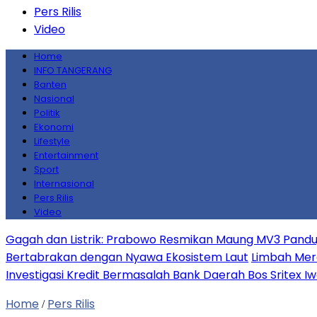
Pers Rilis
Video
Home
INFO TANGERANG
Banten
Nasional
Politik
Ekonomi
Lifestyle
Entertainment
Sport
Internasional
Pers Rilis
Video
Gagah dan Listrik: Prabowo Resmikan Maung MV3 Pandu,
Bertabrakan dengan Nyawa Ekosistem Laut
Limbah Mera
Investigasi Kredit Bermasalah Bank Daerah Bos Sritex I
Home
Pers Rilis
/