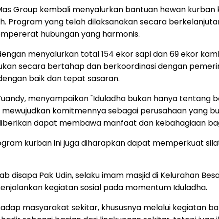
s Group kembali menyalurkan bantuan hewan kurban ke
ah. Program yang telah dilaksanakan secara berkelanjuta
mempererat hubungan yang harmonis.
engan menyalurkan total 154 ekor sapi dan 69 ekor kamb
akukan secara bertahap dan berkoordinasi dengan pemer
 dengan baik dan tepat sasaran.
Yuandy, menyampaikan "Iduladha bukan hanya tentang b
ngin mewujudkan komitmennya sebagai perusahaan yang bu
diberikan dapat membawa manfaat dan kebahagiaan bagi
program kurban ini juga diharapkan dapat memperkuat s
rab disapa Pak Udin, selaku imam masjid di Kelurahan 
menjalankan kegiatan sosial pada momentum Iduladha.
adap masyarakat sekitar, khususnya melalui kegiatan ba