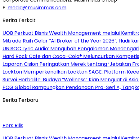
E.
media@musimmas.com
Berita Terkait
UOB Perkuat Bisnis Wealth Management melalui Kemitraan
Mitrade Raih Gelar “AI Broker of the Year 2026”, Hadirka
UNISOC Lyric Audio: Mengubah Pengalaman Mendengar
Hard Rock Cafe dan Coca-Cola® Meluncurkan Kompetisi 
Laporan Cision Peringatkan Merek tentang ‘Jebakan F
Lockton Memperkenalkan Lockton SAGE: Platform Kecer
Survei Herbalife: Budaya “Wellness” Kian Menguat di Asi
PCG Global Rampungkan Pendanaan Pra-Seri A, Tangkap
Berita Terbaru
Pers Rilis
UOB Perkuat Bisnis Wealth Management melalui Kemitraan