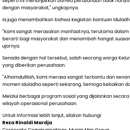
seperti ini menunjukkan bahwa perusahaan tidak hanya 
dengan masyarakat," ungkapnya.
Ia juga menambahkan bahwa kegiatan bantuan Iduladha
"Kami sangat merasakan manfaatnya, terutama dalam
berarti bagi masyarakat dan menambah hangat suasana 
ujarnya.
Senada dengan hal tersebut, salah seorang warga Kelu
yang diberikan perusahaan.
"Alhamdulillah, kami merasa sangat terbantu dan senan
momen Iduladha seperti sekarang. Semoga kebaikan 
Melalui berbagai program sosial yang dijalankan secara
wilayah operasional perusahaan.
Untuk informasi lebih lanjut, silakan hubungi:
Reza Rinaldi Mardja
Corporate Communications, Musim Mas Group