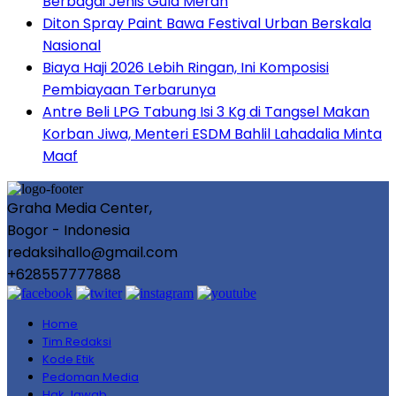
Berbagai Jenis Gula Merah
Diton Spray Paint Bawa Festival Urban Berskala
Nasional
Biaya Haji 2026 Lebih Ringan, Ini Komposisi
Pembiayaan Terbarunya
Antre Beli LPG Tabung Isi 3 Kg di Tangsel Makan
Korban Jiwa, Menteri ESDM Bahlil Lahadalia Minta
Maaf
Graha Media Center,
Bogor - Indonesia
redaksihallo@gmail.com
+628557777888
Home
Tim Redaksi
Kode Etik
Pedoman Media
Hak Jawab