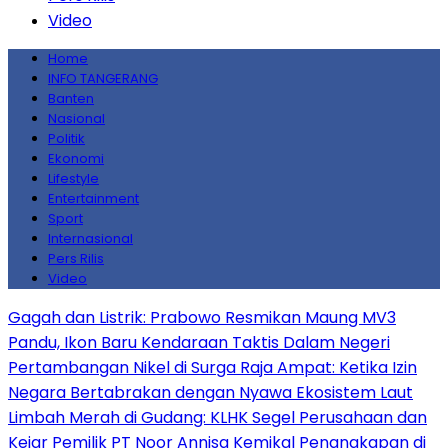
Video
Home
INFO TANGERANG
Banten
Nasional
Politik
Ekonomi
Lifestyle
Entertainment
Sport
Internasional
Pers Rilis
Video
Gagah dan Listrik: Prabowo Resmikan Maung MV3
Pandu, Ikon Baru Kendaraan Taktis Dalam Negeri
Pertambangan Nikel di Surga Raja Ampat: Ketika Izin
Negara Bertabrakan dengan Nyawa Ekosistem Laut
Limbah Merah di Gudang: KLHK Segel Perusahaan dan
Kejar Pemilik PT Noor Annisa Kemikal
Penangkapan di