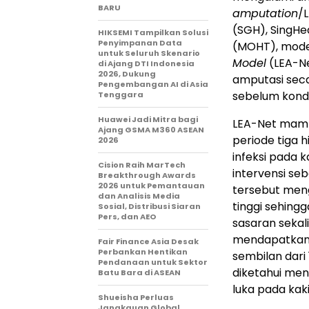
BARU
amputation
/
(SGH), SingHe
HIKSEMI Tampilkan Solusi
Penyimpanan Data
(MOHT), mod
untuk Seluruh Skenario
Model
(LEA-Ne
di Ajang DTI Indonesia
2026, Dukung
amputasi seca
Pengembangan AI di Asia
sebelum kond
Tenggara
Huawei Jadi Mitra bagi
LEA-Net mamp
Ajang GSMA M360 ASEAN
periode tiga 
2026
infeksi pada 
Cision Raih MarTech
intervensi se
Breakthrough Awards
2026 untuk Pemantauan
tersebut meng
dan Analisis Media
tinggi sehing
Sosial, Distribusi Siaran
Pers, dan AEO
sasaran sekal
mendapatkan p
Fair Finance Asia Desak
Perbankan Hentikan
sembilan dari
Pendanaan untuk Sektor
diketahui men
Batu Bara di ASEAN
luka pada kaki
Shueisha Perluas
Jangkauan Global