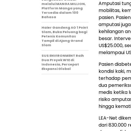
Amputasi tun
melalui MANGA MILLION,
Platform Manga yang
mobilitas, kem
Tersedia dalam 100
pasien. Pasie
Bahasa
amputasi juga
Haier Gandeng AO 1 Point
kehilangan ang
Slam, Buka Peluang bagi
Petenis Komunitas
besar. Interv
Tampil di Ajang Grand
US$25.000, s
Slam
melampaui US
SUS ENVIRONMENT Raih
Dua Proyek WtE di
Pasien diabe
Indonesia, Percepat
Ekspansi Global
kondisi kaki, 
terhadap peme
dua pemeriksa
medis ketika 
risiko amputas
hingga kemati
LEA-Net dikem
dari 830.000 