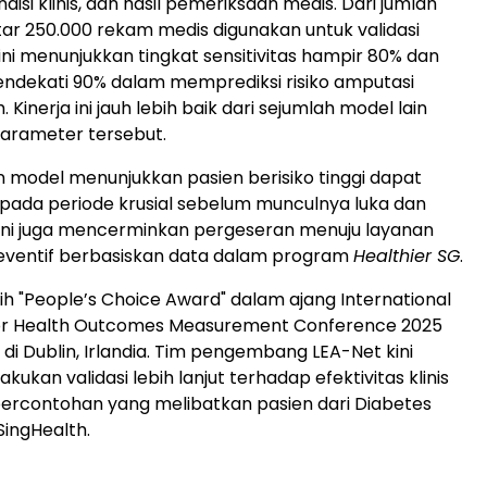
disi klinis, dan hasil pemeriksaan medis. Dari jumlah
itar 250.000 rekam medis digunakan untuk validasi
ini menunjukkan tingkat sensitivitas hampir 80% dan
mendekati 90% dalam memprediksi risiko amputasi
 Kinerja ini jauh lebih baik dari sejumlah model lain
arameter tersebut.
an model menunjukkan pasien berisiko tinggi dapat
si pada periode krusial sebelum munculnya luka dan
l ini juga mencerminkan pergeseran menuju layanan
eventif berbasiskan data dalam program
Healthier SG
.
h "People’s Choice Award" dalam ajang International
or Health Outcomes Measurement Conference 2025
di Dublin, Irlandia. Tim pengembang LEA-Net kini
ukan validasi lebih lanjut terhadap efektivitas klinis
 percontohan yang melibatkan pasien dari Diabetes
 SingHealth.