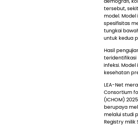
demografi, kon
tersebut, sek
model. Model 
spesifisitas 
tungkai bawah.
untuk kedua p
Hasil penguji
teridentifika
infeksi. Mode
kesehatan pr
LEA-Net merai
Consortium f
(ICHOM) 2025 
berupaya melak
melalui studi
Registry milik