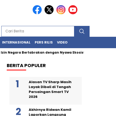
INTERNASIONAL
PERS RILIS
VIDEO
in Negara Bertabrakan dengan Nyawa Ekosistem Laut
Limbah 
BERITA POPULER
Alasan TV Sharp Masih
Layak Dibeli di Tengah
Persaingan Smart TV
2026
Akhirnya Ridwan Kamil
Laporkan Langsung