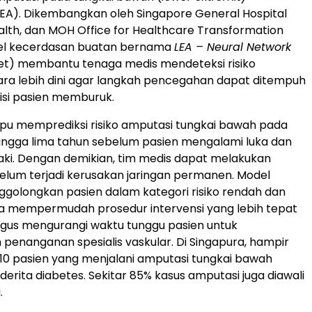
LEA). Dikembangkan oleh Singapore General Hospital
alth, dan MOH Office for Healthcare Transformation
el kecerdasan buatan bernama
LEA – Neural Network
t) membantu tenaga medis mendeteksi risiko
ra lebih dini agar langkah pencegahan dapat ditempuh
isi pasien memburuk.
u memprediksi risiko amputasi tungkai bawah pada
hingga lima tahun sebelum pasien mengalami luka dan
kaki. Dengan demikian, tim medis dapat melakukan
belum terjadi kerusakan jaringan permanen. Model
golongkan pasien dalam kategori risiko rendah dan
ga mempermudah prosedur intervensi yang lebih tepat
igus mengurangi waktu tunggu pasien untuk
enanganan spesialis vaskular. Di Singapura, hampir
 10 pasien yang menjalani amputasi tungkai bawah
derita diabetes. Sekitar 85% kasus amputasi juga diawali
.