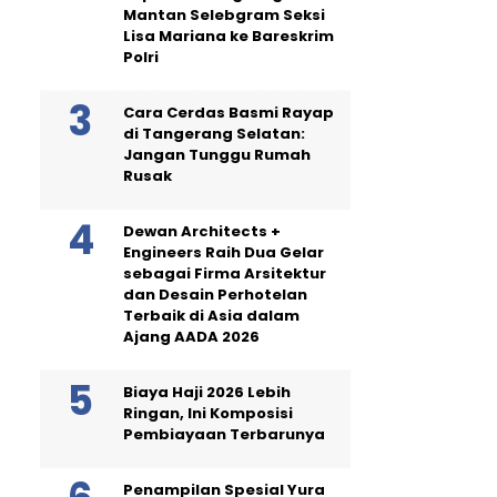
Mantan Selebgram Seksi
Lisa Mariana ke Bareskrim
Polri
Cara Cerdas Basmi Rayap
di Tangerang Selatan:
Jangan Tunggu Rumah
Rusak
Dewan Architects +
Engineers Raih Dua Gelar
sebagai Firma Arsitektur
dan Desain Perhotelan
Terbaik di Asia dalam
Ajang AADA 2026
Biaya Haji 2026 Lebih
Ringan, Ini Komposisi
Pembiayaan Terbarunya
Penampilan Spesial Yura