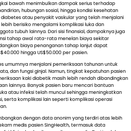
gkai bawah menimbulkan dampak serius terhadap
andirian, hubungan sosial, hingga kondisi kesehatan
n diabetes atau penyakit vaskular yang telah menjalani
 lebih berisiko mengalami komplikasi luka dan
gota tubuh lainnya. Dari sisi finansial, dampaknya juga
ensi tahap awal rata-rata menelan biaya sekitar
edangkan biaya penanganan tahap lanjut dapat
$40.000 hingga US$50.000 per pasien.
tes umumnya menjalani pemeriksaan tahunan untuk
mata, dan fungsi ginjal. Namun, tingkat kepatuhan pasien
riksaan kaki diabetik masih lebih rendah dibandingkan
an lainnya. Banyak pasien baru mencari bantuan
luka atau infeksi telah muncul sehingga meningkatkan
i, serta komplikasi lain seperti komplikasi operasi
an.
bangkan dengan data anonim yang terdiri atas lebih
rekam medis pasien SingHealth, termasuk data