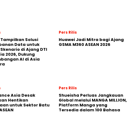
s
Pers Rilis
 Tampilkan Solusi
Huawei Jadi Mitra bagi Ajang
panan Data untuk
GSMA M360 ASEAN 2026
 Skenario di Ajang DTI
ia 2026, Dukung
angan AI di Asia
ra
s
Pers Rilis
nance Asia Desak
Shueisha Perluas Jangkauan
kan Hentikan
Global melalui MANGA MILLION,
an untuk Sektor Batu
Platform Manga yang
 ASEAN
Tersedia dalam 100 Bahasa