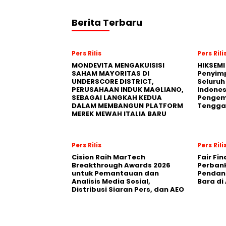
Berita Terbaru
Pers Rilis
Pers Rili
MONDEVITA MENGAKUISISI
HIKSEMI
SAHAM MAYORITAS DI
Penyim
UNDERSCORE DISTRICT,
Seluruh
PERUSAHAAN INDUK MAGLIANO,
Indones
SEBAGAI LANGKAH KEDUA
Pengemb
DALAM MEMBANGUN PLATFORM
Tengga
MEREK MEWAH ITALIA BARU
Pers Rilis
Pers Rili
Cision Raih MarTech
Fair Fi
Breakthrough Awards 2026
Perban
untuk Pemantauan dan
Pendana
Analisis Media Sosial,
Bara di
Distribusi Siaran Pers, dan AEO