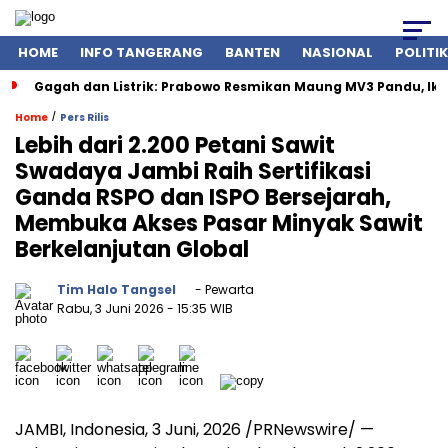
HOME
INFO TANGERANG
BANTEN
NASIONAL
POLITIK
Gagah dan Listrik: Prabowo Resmikan Maung MV3 Pandu, Ik
/
Home
Pers Rilis
Lebih dari 2.200 Petani Sawit
Swadaya Jambi Raih Sertifikasi
Ganda RSPO dan ISPO Bersejarah,
Membuka Akses Pasar Minyak Sawit
Berkelanjutan Global
Tim Halo Tangsel
- Pewarta
Rabu, 3 Juni 2026
- 15:35 WIB
JAMBI, Indonesia
,
3 Juni, 2026
/PRNewswire/ —