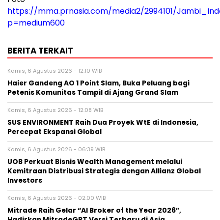
https://mma.prnasia.com/media2/2994101/Jambi_In
p=medium600
BERITA TERKAIT
Kamis, 6 Agustus 2026 - 12:10 WIB
Haier Gandeng AO 1 Point Slam, Buka Peluang bagi
Petenis Komunitas Tampil di Ajang Grand Slam
Kamis, 6 Agustus 2026 - 12:08 WIB
SUS ENVIRONMENT Raih Dua Proyek WtE di Indonesia,
Percepat Ekspansi Global
Kamis, 6 Agustus 2026 - 06:39 WIB
UOB Perkuat Bisnis Wealth Management melalui
Kemitraan Distribusi Strategis dengan Allianz Global
Investors
Kamis, 6 Agustus 2026 - 02:00 WIB
Mitrade Raih Gelar “AI Broker of the Year 2026”,
Hadirkan MitradeGPT Versi Terbaru di Asia