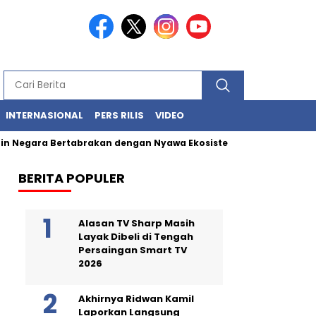
INTERNASIONAL
PERS RILIS
VIDEO
gara Bertabrakan dengan Nyawa Ekosistem Laut
Limbah Mera
BERITA POPULER
Alasan TV Sharp Masih
Layak Dibeli di Tengah
Persaingan Smart TV
2026
Akhirnya Ridwan Kamil
Laporkan Langsung