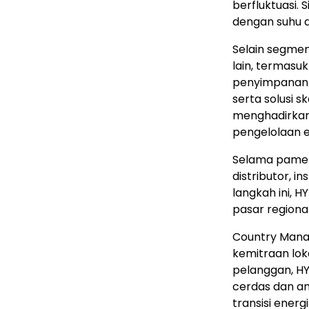
berfluktuasi. 
dengan suhu d
Selain segmen
lain, termasuk
penyimpanan e
serta solusi sk
menghadirkan
pengelolaan e
Selama pamer
distributor, in
langkah ini, 
pasar regional
Country Manage
kemitraan lok
pelanggan, HY
cerdas dan an
transisi energi 