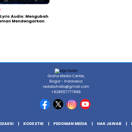
s
Lyric Audio: Mengubah
aman Mendengarkan
Graha Media Center,
Bogor - Indonesia
redaksihallo@gmail.com
+628557777888
EDAKSI
KODE ETIK
PEDOMAN MEDIA
HAK JAWAB