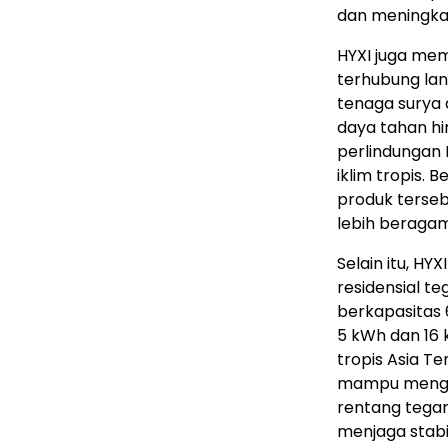
dan meningkat
HYXI juga mem
terhubung lan
tenaga surya 
daya tahan hin
perlindungan 
iklim tropis.
produk terseb
lebih beragam
Selain itu, H
residensial t
berkapasitas
5 kWh dan 16 k
tropis Asia T
mampu menghas
rentang tegang
menjaga stabil