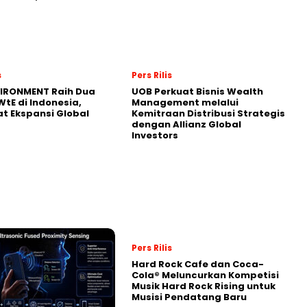
s
Pers Rilis
VIRONMENT Raih Dua
UOB Perkuat Bisnis Wealth
WtE di Indonesia,
Management melalui
t Ekspansi Global
Kemitraan Distribusi Strategis
dengan Allianz Global
Investors
Pers Rilis
Hard Rock Cafe dan Coca-
Cola® Meluncurkan Kompetisi
Musik Hard Rock Rising untuk
Musisi Pendatang Baru