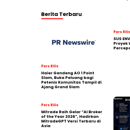
Berita Terbaru
Pers Rili
SUS EN
Proyek 
Percepa
Pers Rilis
Haier Gandeng AO 1 Point
Slam, Buka Peluang bagi
Petenis Komunitas Tampil di
Ajang Grand Slam
Pers Rilis
Mitrade Raih Gelar “AI Broker
of the Year 2026”, Hadirkan
MitradeGPT Versi Terbaru di
Asia