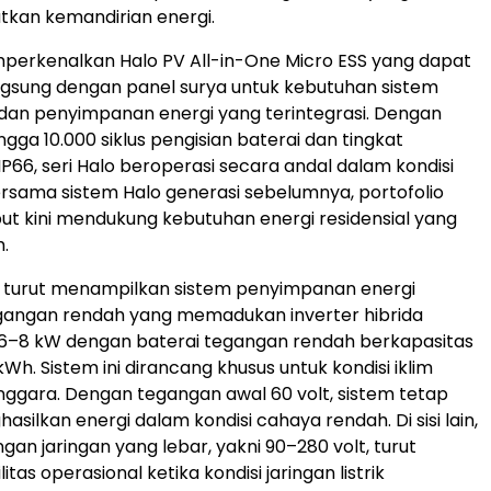
kan kemandirian energi.
perkenalkan Halo PV All-in-One Micro ESS yang dapat
gsung dengan panel surya untuk kebutuhan sistem
dan penyimpanan energi yang terintegrasi. Dengan
gga 10.000 siklus pengisian baterai dan tingkat
IP66, seri Halo beroperasi secara andal dalam kondisi
 Bersama sistem Halo generasi sebelumnya, portofolio
ut kini mendukung kebutuhan energi residensial yang
.
YXI turut menampilkan sistem penyimpanan energi
egangan rendah yang memadukan inverter hibrida
 6–8 kW dengan baterai tegangan rendah berkapasitas
Wh. Sistem ini dirancang khusus untuk kondisi iklim
enggara. Dengan tegangan awal 60 volt, sistem tetap
ilkan energi dalam kondisi cahaya rendah. Di sisi lain,
an jaringan yang lebar, yakni 90–280 volt, turut
itas operasional ketika kondisi jaringan listrik