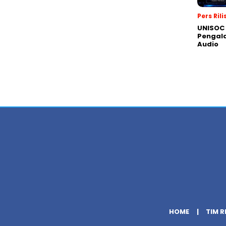
Pers Rili
UNISOC 
Pengal
Audio
HOME
TIM R