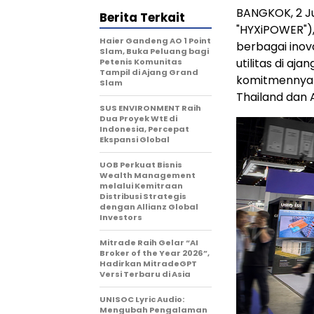
BANGKOK, 2 J
Berita Terkait
"HYXiPOWER"),
Haier Gandeng AO 1 Point
berbagai inova
Slam, Buka Peluang bagi
utilitas di a
Petenis Komunitas
Tampil di Ajang Grand
komitmennya 
Slam
Thailand dan 
SUS ENVIRONMENT Raih
Dua Proyek WtE di
Indonesia, Percepat
Ekspansi Global
UOB Perkuat Bisnis
Wealth Management
melalui Kemitraan
Distribusi Strategis
dengan Allianz Global
Investors
Mitrade Raih Gelar “AI
Broker of the Year 2026”,
Hadirkan MitradeGPT
Versi Terbaru di Asia
UNISOC Lyric Audio:
Mengubah Pengalaman