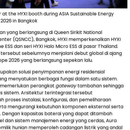
r at the HYXI booth during ASIA Sustainable Energy
2026 in Bangkok
 yang berlangsung di Queen Sirikit National
enter (QSNCC), Bangkok, HYXI memperkenalkan HYXI
e ESS dan seri HYXI Halo Micro ESS di pasar Thailand.
tersebut sebelumnya menjalani debut global di ajang
rope 2026 yang berlangsung sepekan lalu.
upakan solusi penyimpanan energi residensial
yang menyatukan berbagai fungsi dalam satu sistem.
dak memerlukan perangkat
gateway
tambahan sehingga
sistem. Arsitektur terintegrasi tersebut
roses instalasi, konfigurasi, dan pemeliharaan
erta mengurangi kebutuhan komponen eksternal serta
el. Dengan kapasitas baterai yang dapat ditambah
bel dan sistem manajemen energi yang cerdas, Aura
ilik hunian memperoleh cadangan listrik yang andal