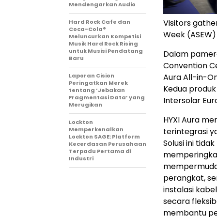
Mendengarkan Audio
Visitors gathe
Hard Rock Cafe dan
Coca-Cola®
Week (ASEW) 
Meluncurkan Kompetisi
Musik Hard Rock Rising
untuk Musisi Pendatang
Dalam pameran
Baru
Convention C
Aura All-in-On
Laporan Cision
Peringatkan Merek
Kedua produk 
tentang ‘Jebakan
Fragmentasi Data’ yang
Intersolar Eu
Merugikan
HYXI Aura mer
Lockton
Memperkenalkan
terintegrasi 
Lockton SAGE: Platform
Solusi ini ti
Kecerdasan Perusahaan
Terpadu Pertama di
memperingkas 
Industri
mempermudah p
perangkat, s
instalasi kab
secara fleksi
membantu pem