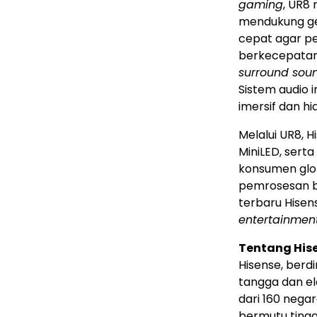
gaming
, UR8
mendukung ge
cepat agar p
berkecepatan 
surround sou
Sistem audio i
imersif dan hi
Melalui UR8, 
MiniLED, sert
konsumen glob
pemrosesan be
terbaru Hise
entertainmen
Tentang His
Hisense, berd
tangga dan el
dari 160 nega
bermutu tingg