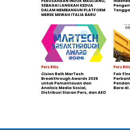
PERUSAHAAN INDUK MAGLIANO,
Indones
SEBAGAI LANGKAH KEDUA
Pengemb
DALAM MEMBANGUN PLATFORM
Tengga
MEREK MEWAH ITALIA BARU
Pers Rilis
Pers Rili
Cision Raih MarTech
Fair Fi
Breakthrough Awards 2026
Perban
untuk Pemantauan dan
Pendana
Analisis Media Sosial,
Bara di
Distribusi Siaran Pers, dan AEO