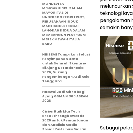
MONDEVITA
meluncurkan s
MENGAKUISISI SAHAM
teknologi laya
MAYORITAS DI
UNDERSCORE DISTRICT,
pengalaman hi
PERUSAHAAN INDUK
MAGLIANO, SEBAGAI
semakin bany
LANGKAH KEDUA DALAM
MEMBANGUN PLATFORM
MEREK MEWAH ITALIA
BARU
HIKSEMI Tampilkan Solusi
Penyimpanan Data
untuk Seluruh Skenario
di Ajang DTI Indonesia
2026, Dukung
Pengembangan AI di Asia
Tenggara
Huawei Jadi Mitra bagi
Ajang GSMA M360 ASEAN
2026
Cision Raih MarTech
Breakthrough Awards
2026 untuk Pemantauan
dan Analisis Media
Sebagai pelop
Sosial, Distribusi Siaran