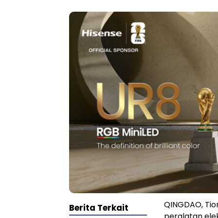
QINGDAO, Tion
Berita Terkait
peralatan ele