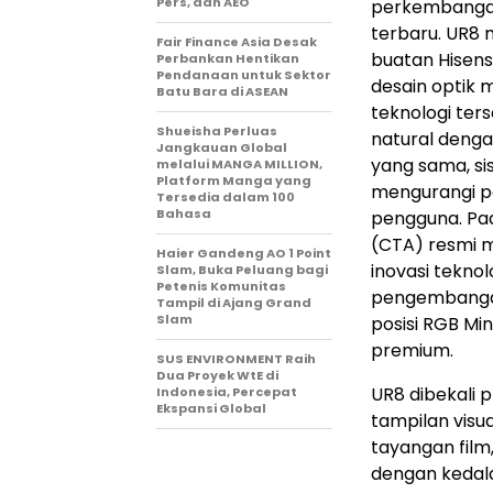
Pers, dan AEO
perkembangan 
terbaru. UR8
Fair Finance Asia Desak
buatan Hisen
Perbankan Hentikan
Pendanaan untuk Sektor
desain optik 
Batu Bara di ASEAN
teknologi ter
Shueisha Perluas
natural deng
Jangkauan Global
yang sama, sis
melalui MANGA MILLION,
Platform Manga yang
mengurangi p
Tersedia dalam 100
Bahasa
pengguna. Pad
(CTA) resmi 
Haier Gandeng AO 1 Point
inovasi tekno
Slam, Buka Peluang bagi
Petenis Komunitas
pengembangan
Tampil di Ajang Grand
Slam
posisi RGB Mi
premium.
SUS ENVIRONMENT Raih
Dua Proyek WtE di
UR8 dibekali 
Indonesia, Percepat
Ekspansi Global
tampilan visu
tayangan film
dengan kedala