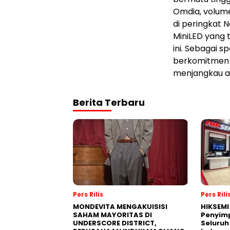
Omdia, volume
di peringkat 
MiniLED yang 
ini. Sebagai 
berkomitmen m
menjangkau au
Berita Terbaru
Pers Rilis
Pers Rili
MONDEVITA MENGAKUISISI
HIKSEMI
SAHAM MAYORITAS DI
Penyim
UNDERSCORE DISTRICT,
Seluruh