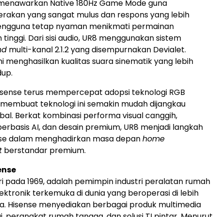
 menawarkan Native 180Hz Game Mode guna
rakan yang sangat mulus dan respons yang lebih
engguna tetap nyaman menikmati permainan
tinggi. Dari sisi audio, UR8 menggunakan sistem
nd
multi-kanal 2.1.2 yang disempurnakan Devialet.
ni menghasilkan kualitas suara sinematik yang lebih
dup.
Hisense terus mempercepat adopsi teknologi RGB
a membuat teknologi ini semakin mudah dijangkau
al. Berkat kombinasi performa visual canggih,
rbasis AI, dan desain premium, UR8 menjadi langkah
nse dalam menghadirkan masa depan
home
t
berstandar premium.
ense
iri pada 1969, adalah pemimpin industri peralatan rumah
ektronik terkemuka di dunia yang beroperasi di lebih
ra. Hisense menyediakan berbagai produk multimedia
i, perangkat rumah tangga, dan solusi TI pintar. Menurut