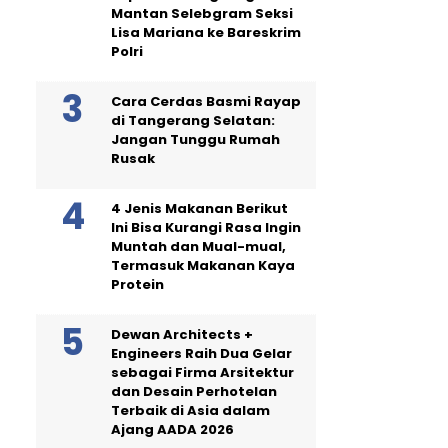
Mantan Selebgram Seksi
Lisa Mariana ke Bareskrim
Polri
Cara Cerdas Basmi Rayap
di Tangerang Selatan:
Jangan Tunggu Rumah
Rusak
4 Jenis Makanan Berikut
Ini Bisa Kurangi Rasa Ingin
Muntah dan Mual-mual,
Termasuk Makanan Kaya
Protein
Dewan Architects +
Engineers Raih Dua Gelar
sebagai Firma Arsitektur
dan Desain Perhotelan
Terbaik di Asia dalam
Ajang AADA 2026