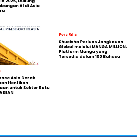
ia 2026, Dukung
angan AI di Asia
ra
Pers Rilis
Shueisha Perluas Jangkauan
Global melalui MANGA MILLION,
Platform Manga yang
Tersedia dalam 100 Bahasa
s
nance Asia Desak
kan Hentikan
an untuk Sektor Batu
 ASEAN