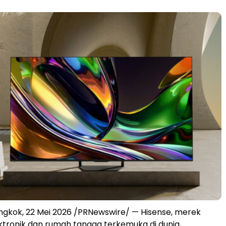
gkok, 22 Mei 2026 /PRNewswire/ — Hisense, merek
ktronik dan rumah tangga terkemuka di dunia,