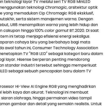
teknologi layar TV melalui seri TV RGB MiniLED
 menggunakan teknologi
Chromagic
, arsitektur optik
se yang memadukan Cip Chromagic RGB eksklusif,
mutakhir, serta sistem manajemen warna. Dengan
sebut, UR8 menampilkan warna yang lebih hidup dan
an cakupan hingga 100%
color gamut
BT.2020. Di saat
tem ini tetap menjaga efisiensi energi sekaligus
aparan cahaya biru yang berbahaya bagi mata
a awal tahun ini, Consumer Technology Association
menetapkan TV "RGB LED" sebagai kategori baru dalam
logi layar. Hisense berperan penting mendorong
 standar industri tersebut sehingga memperkuat
niLED sebagai sebuah pencapaian baru dalam TV
prosesor Hi-View AI Engine RGB yang menghadirkan
al lebih kaya dan akurat. Teknologi ini membuat
, siaran olahraga, hingga permainan video tampil
man gambar dan detail yang semakin realistis. Untuk