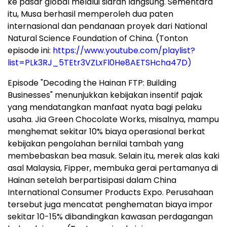
ke pasar global melalui siaran langsung. Sementara
itu, Musa berhasil memperoleh dua paten
internasional dan pendanaan proyek dari National
Natural Science Foundation of China. (Tonton
episode ini:
https://www.youtube.com/playlist?
list=PLk3RJ_5TEtr3VZLxFl0He8AETSHcha47D)
Episode "Decoding the Hainan FTP: Building
Businesses" menunjukkan kebijakan insentif pajak
yang mendatangkan manfaat nyata bagi pelaku
usaha. Jia Green Chocolate Works, misalnya, mampu
menghemat sekitar 10% biaya operasional berkat
kebijakan pengolahan bernilai tambah yang
membebaskan bea masuk. Selain itu, merek alas kaki
asal Malaysia, Fipper, membuka gerai pertamanya di
Hainan setelah berpartisipasi dalam China
International Consumer Products Expo. Perusahaan
tersebut juga mencatat penghematan biaya impor
sekitar 10-15% dibandingkan kawasan perdagangan