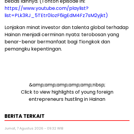
bebas lainnya. (Tonton episode ini:
https://www.youtube.com/playlist?
list=PLk3RJ_5TEtr0lozF6igEdM4Fz7sM2yjkt)
Lonjakan minat investor dan talenta global terhadap
Hainan menjadi cerminan nyata: terobosan yang
benar-benar bermanfaat bagi Tiongkok dan
pemangku kepentingan.
&amp;amp;amp;amp;amp;nbsp;
Click to view highlights of young foreign
entrepreneurs hustling in Hainan
BERITA TERKAIT
Jumat, 7 Agustus 2026 - 09:32 WIB