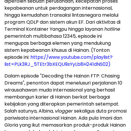
diperoleh sebuah perusahaan, kecepatan proses
kepabeanan untuk perdagangan internasional,
hingga kemudahan transaksi lintasnegara melalui
program QDLP dan sistem akun EF. Dari aktivitas di
Terminal Kontainer Yangpu hingga layanan
hotline
pemerintah multibahasa 12345, episode ini
mengupas berbagai elemen yang mendukung
sistem kepabeanan khusus di Hainan. (Tonton
episode ini:
https://www.youtube.com/playlist?
list=PLk3RJ_5TEtr3bXEQU9sYyLb8H241dNS02)
Dalam episode "Decoding the Hainan FTP: Chasing
Dreams", penonton dapat menelusuri perjalanan 10
wirausahawan muda internasional yang berhasil
membangun karier di Hainan berkat berbagai
kebijakan yang diterapkan pemerintah setempat.
Salah satunya, Albina,
vlogger
sekaligus duta promosi
pariwisata internasional Hainan. Ada pula Imani dan
Gloria yang ikut memasarkan produk-produk Hainan