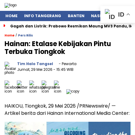
ID
HOME
INFO TANGERANG
BANTEN
NASIONAL
POLITIK
Gagah dan Listrik: Prabowo Resmikan Maung MV3 Pandu, Ik
/
Home
Pers Rilis
Hainan: Etalase Kebijakan Pintu
Terbuka Tiongkok
Tim Halo Tangsel
- Pewarta
Jumat, 29 Mei 2026
- 15:45 WIB
HAIKOU, Tiongkok, 29 Mei 2026 /PRNewswire/ —
Artikel berita dari Hainan International Media Center: