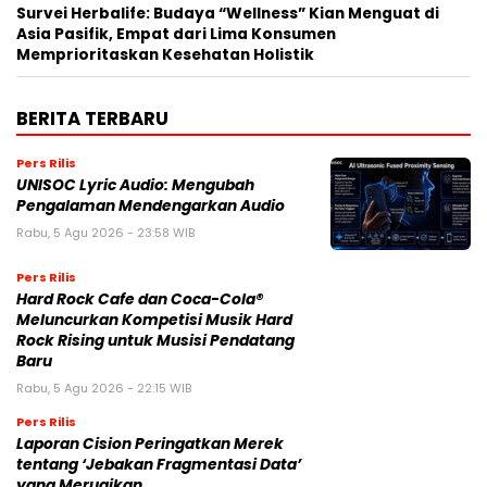
Survei Herbalife: Budaya “Wellness” Kian Menguat di
Asia Pasifik, Empat dari Lima Konsumen
Memprioritaskan Kesehatan Holistik
BERITA TERBARU
Pers Rilis
UNISOC Lyric Audio: Mengubah
Pengalaman Mendengarkan Audio
Rabu, 5 Agu 2026 - 23:58 WIB
Pers Rilis
Hard Rock Cafe dan Coca-Cola®
Meluncurkan Kompetisi Musik Hard
Rock Rising untuk Musisi Pendatang
Baru
Rabu, 5 Agu 2026 - 22:15 WIB
Pers Rilis
Laporan Cision Peringatkan Merek
tentang ‘Jebakan Fragmentasi Data’
yang Merugikan