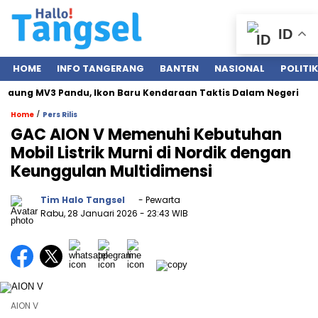
ID
HOME
INFO TANGERANG
BANTEN
NASIONAL
POLITIK
aung MV3 Pandu, Ikon Baru Kendaraan Taktis Dalam Negeri
/
Home
Pers Rilis
GAC AION V Memenuhi Kebutuhan
Mobil Listrik Murni di Nordik dengan
Keunggulan Multidimensi
Tim Halo Tangsel
- Pewarta
Rabu, 28 Januari 2026
- 23:43 WIB
AION V