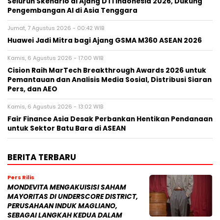
Seluruh Skenario di Ajang DTI Indonesia 2026, Dukung
Pengembangan AI di Asia Tenggara
Jumat, 7 Agustus 2026 - 00:42 WIB
Huawei Jadi Mitra bagi Ajang GSMA M360 ASEAN 2026
Kamis, 6 Agustus 2026 - 17:00 WIB
Cision Raih MarTech Breakthrough Awards 2026 untuk
Pemantauan dan Analisis Media Sosial, Distribusi Siaran
Pers, dan AEO
Kamis, 6 Agustus 2026 - 13:02 WIB
Fair Finance Asia Desak Perbankan Hentikan Pendanaan
untuk Sektor Batu Bara di ASEAN
BERITA TERBARU
Pers Rilis
MONDEVITA MENGAKUISISI SAHAM
MAYORITAS DI UNDERSCORE DISTRICT,
PERUSAHAAN INDUK MAGLIANO,
SEBAGAI LANGKAH KEDUA DALAM