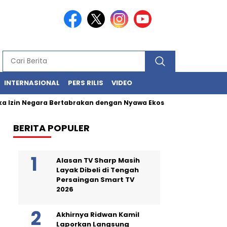
INTERNASIONAL
PERS RILIS
VIDEO
in Negara Bertabrakan dengan Nyawa Ekosistem Laut
Limbah 
BERITA POPULER
Alasan TV Sharp Masih
Layak Dibeli di Tengah
Persaingan Smart TV
2026
Akhirnya Ridwan Kamil
Laporkan Langsung