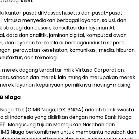
ata bagi klien.
iki kantor pusat di Massachusetts dan pusat-pusat
l. Virtusa menyediakan berbagai layanan, solusi, dan
 strategi dan desain, konsultasi dan layanan AI,
al, data dan analitik, jaminan digital, komputasi awan
 dan layanan terkelola di berbagai industri seperti
gan, perawatan kesehatan, komunikasi, media, hiburan,
nufaktur, dan teknologi.
h merek dagang terdaftar milik Virtusa Corporation.
erusahaan dan merek lain mungkin merupakan merek
merek layanan kepunyaan pemiliknya masing-masing.
B Niaga
Niaga Tbk (CIMB Niaga; IDX: BNGA) adalah bank swasta
a di Indonesia yang didirikan dengan nama Bank Niaga
955. Mengusung tujuan Memajukan Nasabah dan
CIMB Niaga berkomitmen untuk membantu nasabah dan