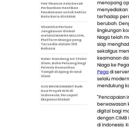
menopang oper
Fair Finance Asia Desak
Perbankan Hentikan
menyediakan l
Pendanaan untuk Sektor
terhadap per
Batu Bara di ASEAN
berubah. Deng
Shueisha Perluas
lingkungan ko
Jangkauan Global
melalui MANGA MILLION,
Niaga telah m
Platform Manga yang
siap menghad
Tersedia dalam 100
Bahasa
sekaligus mem
keamanan dan
Haier Gandeng AO 1 Point
Slam, Buka Peluang bagi
Niaga ke Peg
Petenis Komunitas
Pega
di serve
Tampil di Ajang Grand
Slam
selalu moder
mendukung ka
SUS ENVIRONMENT Raih
Dua Proyek WtE di
Indonesia, Percepat
"Pencapaian 
Ekspansi Global
berwawasan 
digital bagi 
dengan CIMB 
di Indonesia.