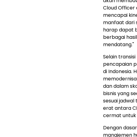
akan membawa 
Cloud Officer
mencapai kin
manfaat dari 
harap dapat 
berbagai hasi
mendatang."
Selain transis
pencapaian pen
di Indonesia.
memodernisas
dan dalam sk
bisnis yang se
sesuai jadwal
erat antara CI
cermat untuk
Dengan dasar 
manajemen h