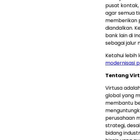
pusat kontak
agar semua ti
memberikan p
diandalkan. K
bank lain di 
sebagai jalur
Ketahui lebih 
modernisasi 
Tentang Vir
Virtusa adala
global yang m
membantu ber
menguntungka
perusahaan m
strategi, desa
bidang indust