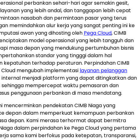
asional perbankan sehari-hari agar semakin gesit,
ayanan yang lebih andal, dan tanggapan lebih cepat
mintaan nasabah dan permintaan pasar yang terus
an memindahkan alur kerja yang sangat penting ini ke
mputasi awan yang dihosting oleh
Pega Cloud
, CIMB
enciptakan model operasional yang lebih tangguh dan
api masa depan yang mendukung pertumbuhan bisnis
pertahankan standar yang tingggi dalam hal
 kepatuhan terhadap peraturan. Perpindahan CIMB
a Cloud mengubah implementasi
layanan pelanggan
r internal menjadi platform yang dapat ditingkatkan dan
n sehingga mempercepat waktu pemasaran dan
sus penggunaan perbankan di masa mendatang.
ini mencerminkan pendekatan CIMB Niaga yang
ke depan dalam memperkuat kemampuan perbankan
masa depan. Kami merasa terhormat dapat bermitra
Niaga dalam perpindahan ke Pega Cloud yang pertama
 Kerja sama kami berfokus pada ketepatan, transparansi,