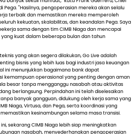
banyak sekali manfaat," kata Frank Guerrera, Chief
 di Pega. "Hasilnya, pengoperasian mereka akan selalu
erja terbaik dan memastikan mereka memperoleh
seluruh kekuatan, skalabilitas, dan keandalan Pega. Saya
bekerja sama dengan tim CIMB Niaga dan mencapai
l yang kuat dalam beberapa bulan dan tahun
i teknis yang akan segera dilakukan, Go Live adalah
ting bisnis yang lebih luas bagi industri jasa keuangan
 Hal ini menunjukkan bagaimana bank dapat
i kemampuan operasional yang penting dengan aman
ala besar tanpa mengganggu nasabah atau aktivitas
dang berlangsung. Perpindahan ini telah diselesaikan
 tanpa banyak gangguan, didukung oleh kerja sama yang
MB Niaga, Virtusa, dan Pega, serta koordinasi yang
 memastikan kesinambungan selama masa transisi.
ini, sekarang CIMB Niaga lebih siap meningkatkan
ubungan nasabah, menyederhanakan pengoperasian