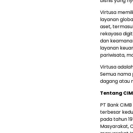
bisnis yang ny
Virtusa memil
layanan globa
aset, termasuk
rekayasa digit
dan keamanan,
layanan keuan
pariwisata, ma
Virtusa adala
Semua nama p
dagang atau 
Tentang CIM
PT Bank CIMB 
terbesar kedu
pada tahun 1
Masyarakat, 