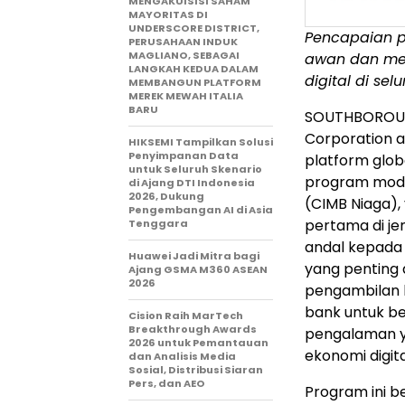
MENGAKUISISI SAHAM
MAYORITAS DI
UNDERSCORE DISTRICT,
Pencapaian p
PERUSAHAAN INDUK
MAGLIANO, SEBAGAI
awan dan men
LANGKAH KEDUA DALAM
digital di sel
MEMBANGUN PLATFORM
MEREK MEWAH ITALIA
BARU
SOUTHBOROUG
Corporation 
HIKSEMI Tampilkan Solusi
Penyimpanan Data
platform glob
untuk Seluruh Skenario
program mode
di Ajang DTI Indonesia
2026, Dukung
(CIMB Niaga), 
Pengembangan AI di Asia
pertama di je
Tenggara
andal kepada
Huawei Jadi Mitra bagi
yang penting
Ajang GSMA M360 ASEAN
2026
pengambilan 
bank untuk b
Cision Raih MarTech
Breakthrough Awards
pengalaman ya
2026 untuk Pemantauan
ekonomi digita
dan Analisis Media
Sosial, Distribusi Siaran
Pers, dan AEO
Program ini be