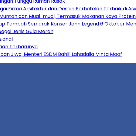
Jangan Tunggu Rumah Rusak
gai Firma Arsitektur dan Desain Perhotelan Terbaik di A
gin Muntah dan Mual-mual, Termasuk Makanan Kaya Protein
za Siap Tambah Semarak Konser John Legend 6 Oktober Me
agai Jenis Gula Merah
sional
ayaan Terbarunya
rban Jiwa, Menteri ESDM Bahlil Lahadalia Minta Maaf