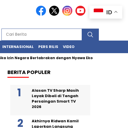
ID
INTERNASIONAL
PERS RILIS
VIDEO
ka Izin Negara Bertabrakan dengan Nyawa Ekosistem Laut
Li
BERITA POPULER
Alasan TV Sharp Masih
Layak Dibeli di Tengah
Persaingan Smart TV
2026
Akhirnya Ridwan Kamil
Laporkan Langsung