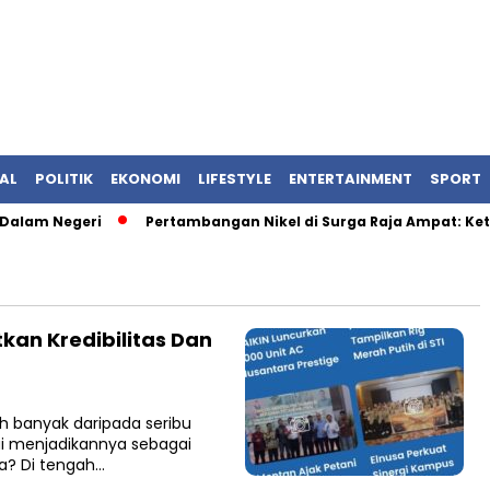
AL
POLITIK
EKONOMI
LIFESTYLE
ENTERTAINMENT
SPORT
alam Negeri
Pertambangan Nikel di Surga Raja Ampat: Keti
tkan Kredibilitas Dan
h banyak daripada seribu
i menjadikannya sebagai
ka? Di tengah…