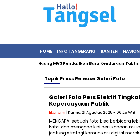
HOME
INFO TANGERANG
BANTEN
NASION
rabowo Resmikan Maung MV3 Pandu, Ikon Baru Kendaraan Taktis D
Topik
Press Release Galeri Foto
Galeri Foto Pers Efektif Tingka
Kepercayaan Publik
Ekonomi
| Kamis, 21 Agustus 2025 - 06:25 WIB
MENGAPA sebuah foto bisa berbicara lebi
kata, dan mengapa kini perusahaan mula
jantung strategi komunikasi digital mere