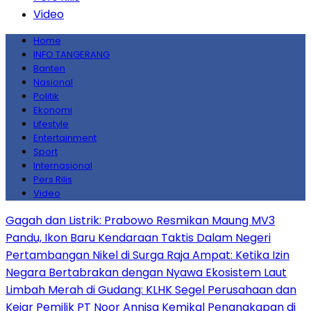
Video
Home
INFO TANGERANG
Banten
Nasional
Politik
Ekonomi
Lifestyle
Entertainment
Sport
Internasional
Pers Rilis
Video
Gagah dan Listrik: Prabowo Resmikan Maung MV3
Pandu, Ikon Baru Kendaraan Taktis Dalam Negeri
Pertambangan Nikel di Surga Raja Ampat: Ketika Izin
Negara Bertabrakan dengan Nyawa Ekosistem Laut
Limbah Merah di Gudang: KLHK Segel Perusahaan dan
Kejar Pemilik PT Noor Annisa Kemikal
Penangkapan di