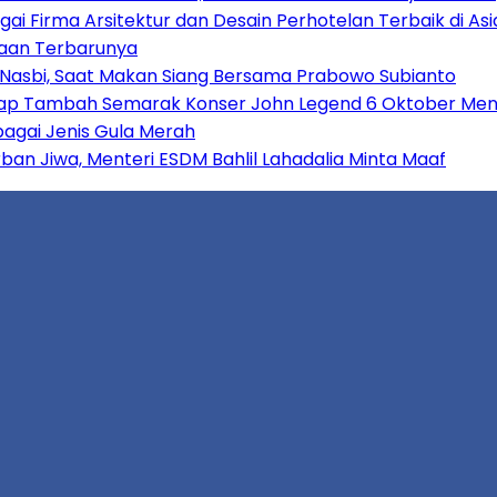
gai Firma Arsitektur dan Desain Perhotelan Terbaik di A
ayaan Terbarunya
Nasbi, Saat Makan Siang Bersama Prabowo Subianto
za Siap Tambah Semarak Konser John Legend 6 Oktober Me
agai Jenis Gula Merah
rban Jiwa, Menteri ESDM Bahlil Lahadalia Minta Maaf