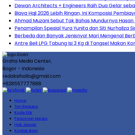
Dewan Architects + Engineers Raih Dua Gelar seba
Biaya Haji 2026 Lebih Ringan, Ini Komposisi Pembi
Ahmad Muzani Sebut Tak Bahas Mundurnya Hasan 
Penampilan Spesial Yura Yunita dan Siti Nurhali
Berbeda dan Banyak Jenisnya! Mari Mengenal Berb
Antre Beli LPG Tabung Isi 3 Kg di Tangsel Makan Ko
Graha Media Center,
Bogor - Indonesia
redaksihallo@gmail.com
+628557777888
Home
Tim Redaksi
Kode Etik
Pedoman Media
Hak Jawab
Kontak Iklan