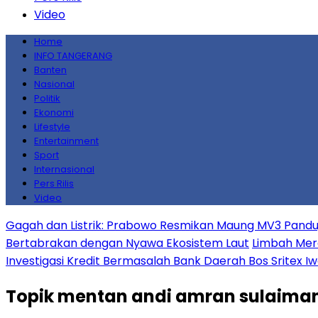
Video
Home
INFO TANGERANG
Banten
Nasional
Politik
Ekonomi
Lifestyle
Entertainment
Sport
Internasional
Pers Rilis
Video
Gagah dan Listrik: Prabowo Resmikan Maung MV3 Pandu,
Bertabrakan dengan Nyawa Ekosistem Laut
Limbah Mera
Investigasi Kredit Bermasalah Bank Daerah Bos Sritex I
Topik
mentan andi amran sulaima