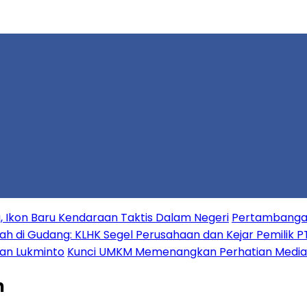
 Ikon Baru Kendaraan Taktis Dalam Negeri
Pertambangan 
h di Gudang: KLHK Segel Perusahaan dan Kejar Pemilik P
wan Lukminto
Kunci UMKM Memenangkan Perhatian Media da
n