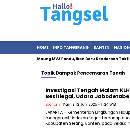
HOME
INFO TANGERANG
BANTEN
NASION
rabowo Resmikan Maung MV3 Pandu, Ikon Baru Kendaraan Taktis 
Topik
Dampak Pencemaran Tanah
Investigasi Tengah Malam KLH
Besi Ilegal, Udara Jabodetabe
Ekonomi
| Kamis, 12 Juni 2025 - 11:24 WIB
JAKARTA – Kementerian Lingkungan Hidu
mengambil tindakan tegas terhadap dua p
Kabupaten Serang, Banten, pada Selasa 