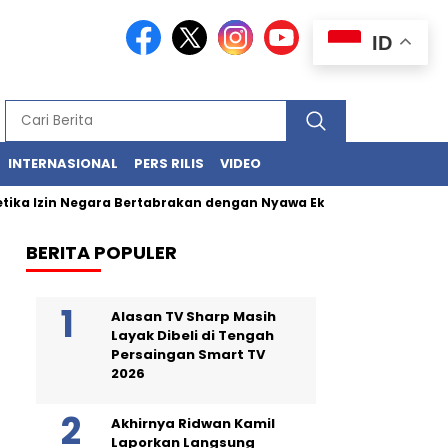
ID
INTERNASIONAL
PERS RILIS
VIDEO
ka Izin Negara Bertabrakan dengan Nyawa Ekosistem Laut
L
BERITA POPULER
Alasan TV Sharp Masih
Layak Dibeli di Tengah
Persaingan Smart TV
2026
Akhirnya Ridwan Kamil
Laporkan Langsung