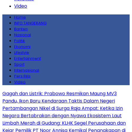
Video
Home
INFO TANGERANG
Banten
Nasional
Politik
Ekonomi
Lifestyle
Entertainment
Sport
Internasional
Pers Rilis
Video
Gagah dan Listrik: Prabowo Resmikan Maung MV3
Pandu, Ikon Baru Kendaraan Taktis Dalam Negeri
Pertambangan Nikel di Surga Raja Ampat: Ketika Izin
Negara Bertabrakan dengan Nyawa Ekosistem Laut
Limbah Merah di Gudang: KLHK Segel Perusahaan dan
Kejar Pemilik PT Noor Annisa Kemikal
Penangkapan di