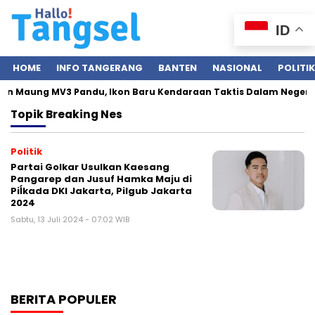
ID
HOME
INFO TANGERANG
BANTEN
NASIONAL
POLITIK
kan Maung MV3 Pandu, Ikon Baru Kendaraan Taktis Dalam Negeri
Topik
Breaking Nes
Politik
Partai Golkar Usulkan Kaesang
Pangarep dan Jusuf Hamka Maju di
Piĺkada DKI Jakarta, Pilgub Jakarta
2024
Sabtu, 13 Juli 2024 - 07:02 WIB
BERITA POPULER