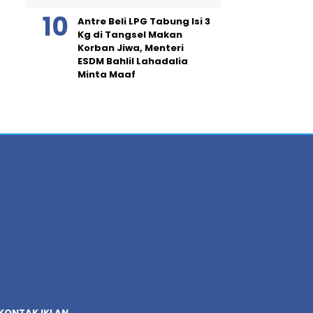
Antre Beli LPG Tabung Isi 3
Kg di Tangsel Makan
Korban Jiwa, Menteri
ESDM Bahlil Lahadalia
Minta Maaf
KONTAK IKLAN