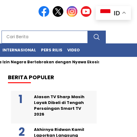
ID
INTERNASIONAL
PERS RILIS
VIDEO
Izin Negara Bertabrakan dengan Nyawa Ekosistem Laut
Limba
BERITA POPULER
Alasan TV Sharp Masih
Layak Dibeli di Tengah
Persaingan Smart TV
2026
Akhirnya Ridwan Kamil
Laporkan Langsung