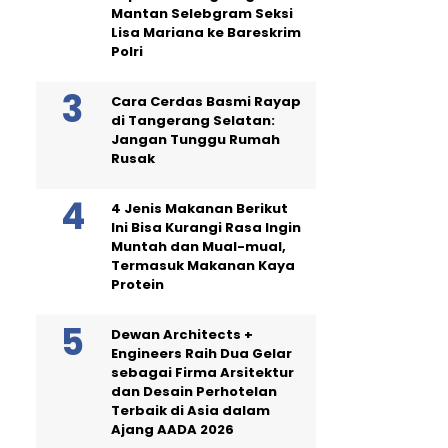
Mantan Selebgram Seksi
Lisa Mariana ke Bareskrim
Polri
Cara Cerdas Basmi Rayap
di Tangerang Selatan:
Jangan Tunggu Rumah
Rusak
4 Jenis Makanan Berikut
Ini Bisa Kurangi Rasa Ingin
Muntah dan Mual-mual,
Termasuk Makanan Kaya
Protein
Dewan Architects +
Engineers Raih Dua Gelar
sebagai Firma Arsitektur
dan Desain Perhotelan
Terbaik di Asia dalam
Ajang AADA 2026