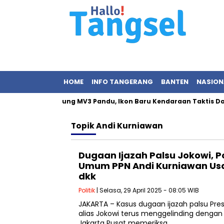
HOME
INFO TANGERANG
BANTEN
NASION
owo Resmikan Maung MV3 Pandu, Ikon Baru Kendaraan Taktis Dala
Topik
Andi Kurniawan
Dugaan Ijazah Palsu Jokowi, Po
Umum PPN Andi Kurniawan Usa
dkk
Politik
| Selasa, 29 April 2025 - 08:05 WIB
JAKARTA – Kasus dugaan ijazah palsu Pre
alias Jokowi terus menggelinding dengan de
Jakarta Pusat memeriksa…