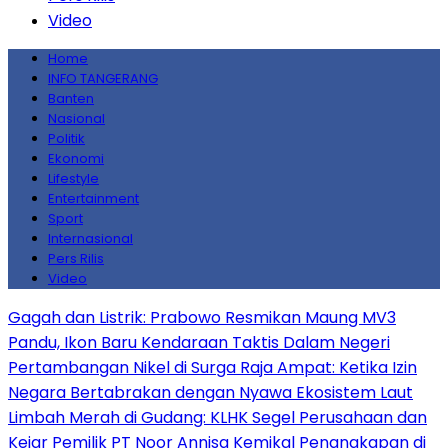
Video
Home
INFO TANGERANG
Banten
Nasional
Politik
Ekonomi
Lifestyle
Entertainment
Sport
Internasional
Pers Rilis
Video
Gagah dan Listrik: Prabowo Resmikan Maung MV3
Pandu, Ikon Baru Kendaraan Taktis Dalam Negeri
Pertambangan Nikel di Surga Raja Ampat: Ketika Izin
Negara Bertabrakan dengan Nyawa Ekosistem Laut
Limbah Merah di Gudang: KLHK Segel Perusahaan dan
Kejar Pemilik PT Noor Annisa Kemikal
Penangkapan di